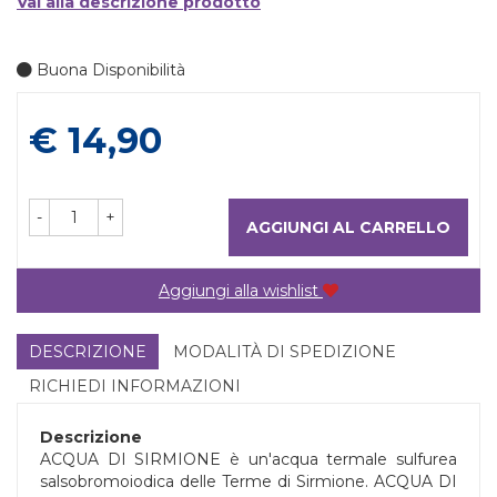
Vai alla descrizione prodotto
Buona Disponibilità
Prezzo
€ 14,90
-
+
AGGIUNGI AL CARRELLO
Aggiungi alla wishlist
DESCRIZIONE
MODALITÀ DI SPEDIZIONE
RICHIEDI INFORMAZIONI
Descrizione
ACQUA DI SIRMIONE è un'acqua termale sulfurea
salsobromoiodica delle Terme di Sirmione. ACQUA DI