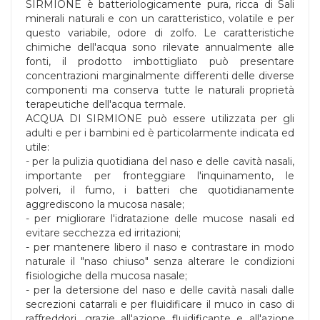
SIRMIONE è batteriologicamente pura, ricca di Sali
minerali naturali e con un caratteristico, volatile e per
questo variabile, odore di zolfo. Le caratteristiche
chimiche dell'acqua sono rilevate annualmente alle
fonti, il prodotto imbottigliato può presentare
concentrazioni marginalmente differenti delle diverse
componenti ma conserva tutte le naturali proprietà
terapeutiche dell'acqua termale.
ACQUA DI SIRMIONE può essere utilizzata per gli
adulti e per i bambini ed è particolarmente indicata ed
utile:
- per la pulizia quotidiana del naso e delle cavità nasali,
importante per fronteggiare l'inquinamento, le
polveri, il fumo, i batteri che quotidianamente
aggrediscono la mucosa nasale;
- per migliorare l'idratazione delle mucose nasali ed
evitare secchezza ed irritazioni;
- per mantenere libero il naso e contrastare in modo
naturale il "naso chiuso" senza alterare le condizioni
fisiologiche della mucosa nasale;
- per la detersione del naso e delle cavità nasali dalle
secrezioni catarrali e per fluidificare il muco in caso di
raffreddori, grazie all'azione fluidificante e all'azione