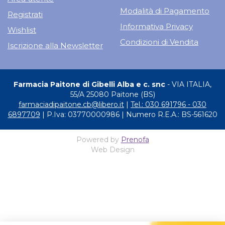
Modalità di Pagamento
Registrati
Informativa Privacy
Wishlist
Condizioni di Vendita
Iscrizione alla Newsletter
Farmacia Paitone di Gibelli Alba e c. snc
- VIA ITALIA,
55/A 25080 Paitone (BS)
farmaciadipaitone.cb@libero.it
|
Tel.: 030 691796 - 030
6897709
| P.Iva: 03770000986 | Numero R.E.A.: BS-561620
Powered by
Prenofa
Web Design