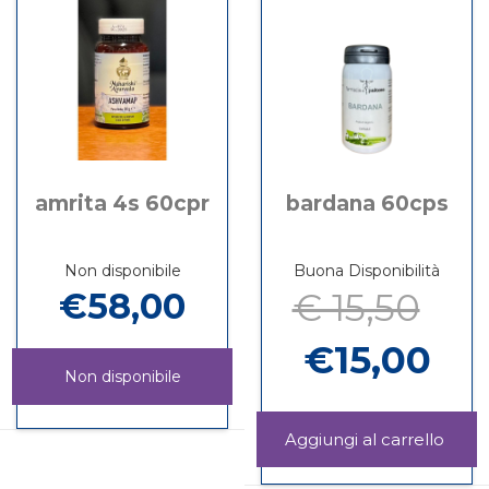
30CPR
disponibile
amrita 4s 60cpr
bardana 60cps
Non disponibile
Buona Disponibilità
€58,00
€ 15,50
€15,00
Non disponibile
AMRITA
Informazioni
4S
su AMRITA
Aggi
60CPR non
4S
60CP
Informazioni
è
60CPR
carrel
su BARDANA