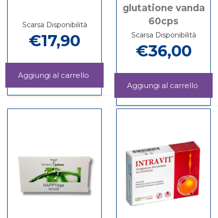
glutatione vanda
60cps
Scarsa Disponibilità
Scarsa Disponibilità
€17,90
€36,00
Aggiungi EUSELIDIUM
30CPR al
Aggi
Informazioni
carrello
VA
su EUSELIDIUM
Informazioni
GLU
30CPR
su GSH-
VAN
VA
60CP
GLUTATIONE
carrel
VANDA
60CPS