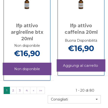
lfp attivo
lfp attivo
argireline btx
caffeina 20ml
20ml
Buona Disponibilità
Non disponibile
€16,90
€16,90
Aggi
Non disponibile
ATTI
Informazioni
CAFF
su LFP
LFP
Informazioni
20ML
ATTIVO
ATTIVO
su LFP
carrel
CAFFEINA
ARGIRELINE
ATTIVO
20ML
1 - 20 di 80
1
2
3
4
»
»»
BTX
ARGIRELINE
20ML non
BTX
Consigliati
è
20ML
disponibile