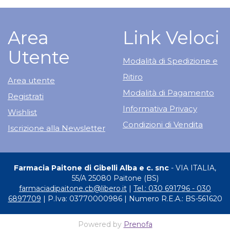
Area
Link Veloci
Utente
Modalità di Spedizione e
Ritiro
Area utente
Modalità di Pagamento
Registrati
Informativa Privacy
Wishlist
Condizioni di Vendita
Iscrizione alla Newsletter
Farmacia Paitone di Gibelli Alba e c. snc
- VIA ITALIA,
55/A 25080 Paitone (BS)
farmaciadipaitone.cb@libero.it
|
Tel.: 030 691796 - 030
6897709
| P.Iva: 03770000986 | Numero R.E.A.: BS-561620
Powered by
Prenofa