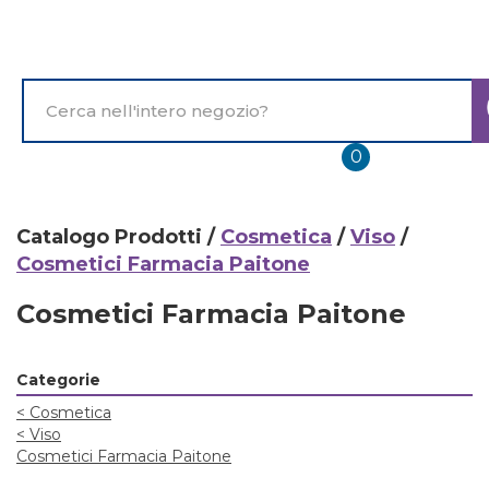
Passa
al
contenuto
principale
Cerca
Prodotto
prodotti
0
inseriti
Catalogo Prodotti /
Cosmetica
/
Viso
/
Cosmetici Farmacia Paitone
Cosmetici Farmacia Paitone
Categorie
<
Cosmetica
<
Viso
Cosmetici Farmacia Paitone