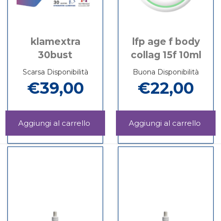
klamextra
lfp age f body
30bust
collag 15f 10ml
Scarsa Disponibilità
Buona Disponibilità
€39,00
€22,00
Aggiungi KLAMEXTRA
Aggi
30BUST al
AGE
Informazioni
Informazioni
carrello
F
su KLAMEXTRA
su LFP
BOD
30BUST
AGE
COL
F
15F
BODY
10ML
COLLAG
carrel
15F
10ML