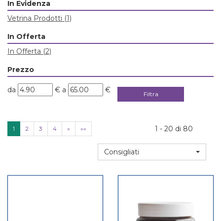
In Evidenza
Vetrina Prodotti
(1)
In Offerta
In Offerta
(2)
Prezzo
filtra
filtra
da
€
a
€
da
a
1 - 20 di 80
1
2
3
4
»
»»
Consigliati