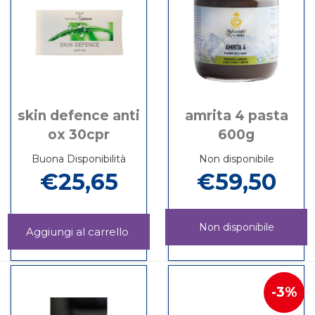
skin defence anti
amrita 4 pasta
ox 30cpr
600g
Buona Disponibilità
Non disponibile
€25,65
€59,50
Non disponibile
Aggiungi SKIN
DEFENCE
Informazioni
AMRITA
Informazioni
ANTI
su SKIN
4
su AMRITA
OX
DEFENCE
PASTA
4
30CPR al
ANTI
3%
600G non
PASTA
carrello
OX
è
600G