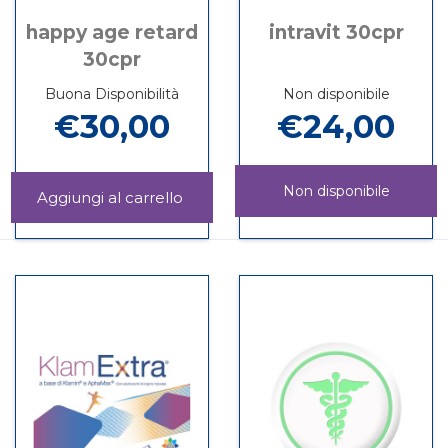
happy age retard
intravit 30cpr
30cpr
Buona Disponibilità
Non disponibile
€30,00
€24,00
Non disponibile
Aggiungi HAPPY
AGE
Informazioni
INTRAVIT
Informazioni
RETARD
su HAPPY
30CPR non
su INTRAVIT
30CPR al
AGE
è
30CPR
carrello
RETARD
disponibile
30CPR