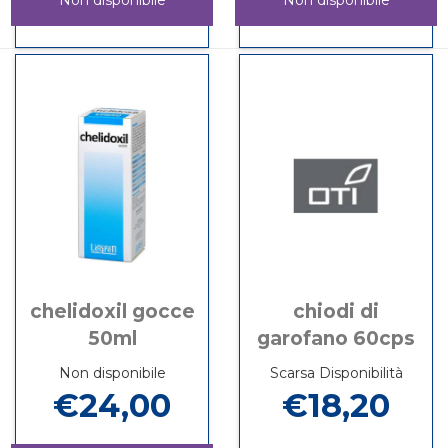
Non disponibile
Non disponibile
BETASUN
Informazioni
BIOTAD
Informazioni
BRONZE
su BETASUN
PLUS
su BIOTAD
60CPR
BRONZE
20BUST non
PLUS
BIOSLINE non
60CPR
è
20BUST
è
BIOSLINE
disponibile
disponibile
chelidoxil gocce
chiodi di
50ml
garofano 60cps
Non disponibile
Scarsa Disponibilità
€24,00
€18,20