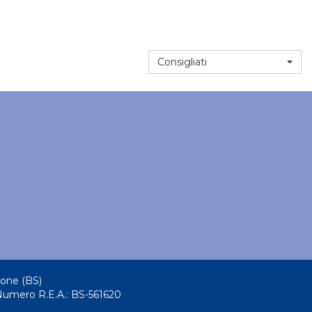
Consigliati
tone (BS)
Numero R.E.A.: BS-561620