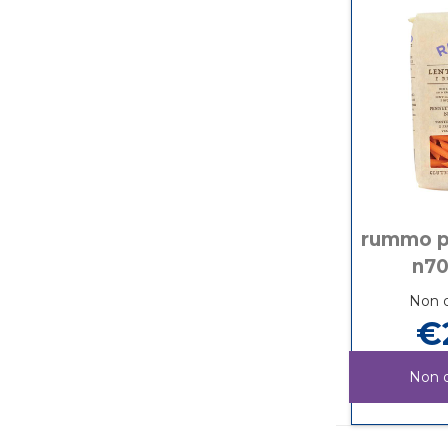
rummo p
n70
Non d
€
Non d