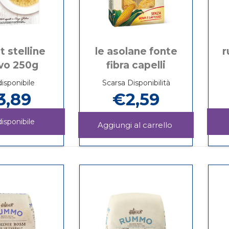
t stelline
le asolane fonte
r
vo 250g
fibra capelli
isponibile
Scarsa Disponibilità
3,89
€2,59
isponibile
Aggiungi LE
ASOLANE
Informazioni
BIAGLUT
Informazioni
FONTE
su LE
STELLINE
su BIAGLUT
FIBRA
ASOLANE
S/UOVO
STELLINE
CAPELLI al
FONTE
250G non
S/UOVO
carrello
FIBRA
è
250G
CAPELLI
disponibile