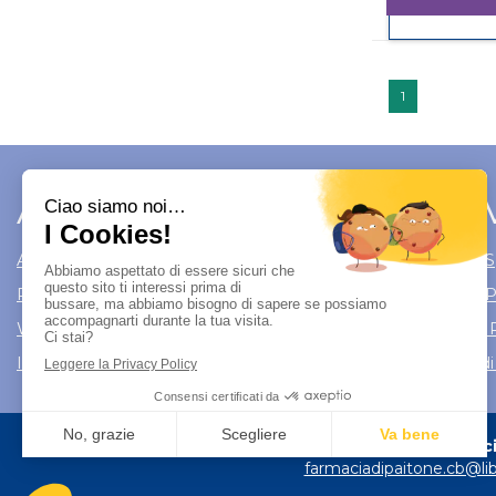
1
Area Utente
Link 
Area utente
Modalità di S
Registrati
Modalità di
Wishlist
Informativa 
Iscrizione alla Newsletter
Condizioni di
Farmacia
farmaciadipaitone.cb@lib