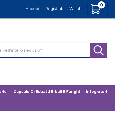
0
Articoli
Accedi
Registrati
Wishlist
Inseriti
o
Cerca Pr
rici
Capsule Di Estratti Erbali E Funghi
Integratori