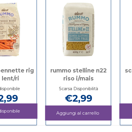
disponibile
ennette rig
rummo stelline n22
sc
 lent/ri
riso i/mais
isponibile
Scarsa Disponibilità
2,99
€2,99
isponibile
Aggiungi RU
STELLINE
Informazioni
RUMMO
Informazioni
N22
su RUMMO
PENNETTE
su RUMMO
RISO
STELLINE