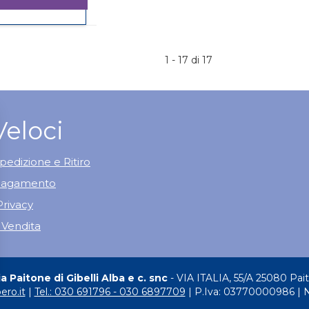
SCHAR
Informazioni
SPAGHETTI
su SCHAR
500G non
SPAGHETTI
è
500G
1 - 17 di 17
disponibile
Veloci
pedizione e Ritiro
 Pagamento
Privacy
 Vendita
 Paitone di Gibelli Alba e c. snc
- VIA ITALIA, 55/A 25080 Pai
ero.it
|
Tel.: 030 691796 - 030 6897709
| P.Iva: 03770000986 | 