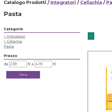
Catalogo Prodotti /
Integratori
/
Celiachia
/
Pa
Pasta
Categorie
1
<
Integratori
<
Celiachia
Pasta
Prezzo
filtra
filtra
da
€
a
€
da
a