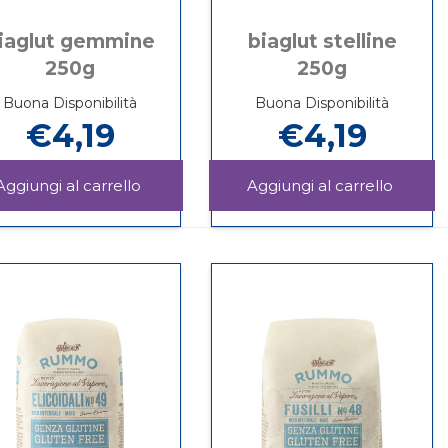
iaglut gemmine
biaglut stelline
250g
250g
Buona Disponibilità
Buona Disponibilità
€4,19
€4,19
Aggiungi BIAGLUT
Aggiun
GEMMINE
STELL
Informazioni
Informazioni
250G al
250G al
su BIAGLUT
su BIAGLUT
carrello
carrello
GEMMINE
STELLINE
250G
250G