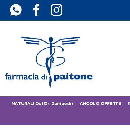
Passa
al
contenuto
principale
Farmaciainfinita.it
I NATURALI Del Dr. Zampedri
ANGOLO OFFERTE