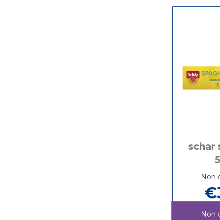
schar 
Non d
€
Non d