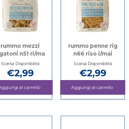
rummo mezzi
rummo penne rig
igatoni n51 ri/ma
n66 riso i/mai
Scarsa Disponibilità
Scarsa Disponibilità
€2,99
€2,99
MMO
Aggiungi RUMMO
Aggiu
MEZZI
PENN
Informazioni
Informazioni
RIGATONI
RIG
su RUMMO
su RUMMO
N51
N66
MEZZI
PENNE
RI/MA al
RISO
RIGATONI
RIG
carrello
I/MAI a
N51
N66
carrello
RI/MA
RISO
I/MAI