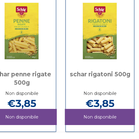
har penne rigate
schar rigatoni 500g
500g
Non disponibile
Non disponibile
€3,85
€3,85
Non disponibile
Non disponibile
MMO
SCHAR
Informazioni
SCHAR
Informazioni
PENNE
su SCHAR
RIGATONI
su SCHAR