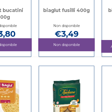
t bucatini
biaglut fusilli 400g
b
500g
isponibile
Non disponibile
3,80
€3,49
isponibile
Non disponibile
BIAGLUT
Informazioni
BIAGLUT
Informazioni
BUCATINI
su BIAGLUT
FUSILLI
su BIAGLUT
500G non
BUCATINI
400G non
FUSILLI
è
500G
è
400G
disponibile
disponibile