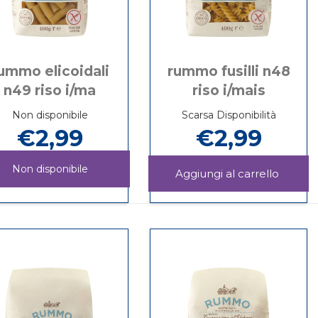
ummo elicoidali
rummo fusilli n48
n49 riso i/ma
riso i/mais
Non disponibile
Scarsa Disponibilità
€2,99
€2,99
Non disponibile
Aggiu
FUSILL
Informazioni
RUMMO
Informazioni
N48
su RUMMO
ELICOIDALI
su RUMMO
RISO
FUSILLI
N49
ELICOIDALI
I/MAIS 
N48
RISO
N49
carrello
RISO
I/MA non
RISO
I/MAIS
è
I/MA
disponibile