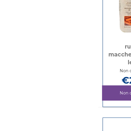
r
maccher
l
Non d
€
Non d