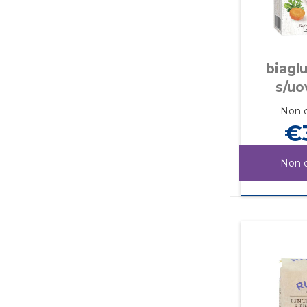
biaglu
s/uo
Non d
€
Non d