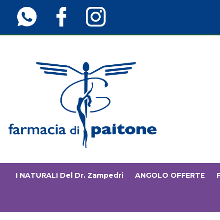
Passa
al
contenuto
principale
Farmaciainfinita.it
I NATURALI Del Dr. Zampedri
ANGOLO OFFERTE