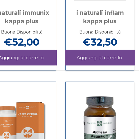
 naturali immunix
i naturali inflam
kappa plus
kappa plus
Buona Disponibilità
Buona Disponibilità
€52,00
€32,50
Aggiungi I
Aggiung
NATURALI
NATUR
Informazioni
Informazioni
IMMUNIX
INFLA
su I
su I
KAPPA
KAPPA
NATURALI
NATURALI
PLUS al
PLUS a
IMMUNIX
INFLAM
carrello
carrello
KAPPA
KAPPA
PLUS
PLUS