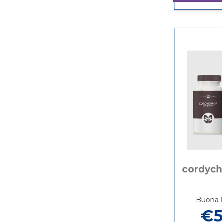
cordych
Buona D
€5