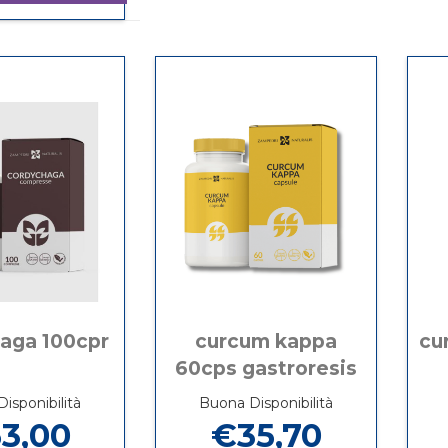
Informazioni
PLUS
su ACIDO
METILATO
FOLICO
+B6
PLUS
+
METILATO
B12
+B6
+
+
VIT
B12
C
+
NATURALE
VIT
MTHFR
C
GLUTEN-
NATURALE
FREE
MTHFR
VEGAN
GLUTEN-
LACTOSE
FREE
FREE
VEGAN
al
LACTOSE
carrello
aga 100cpr
curcum kappa
cu
FREE
60cps gastroresis
isponibilità
Buona Disponibilità
3,00
€35,70