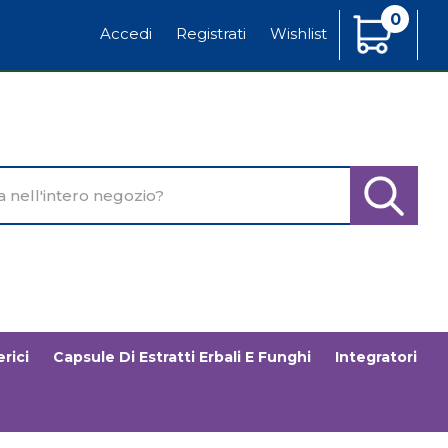
0
Articoli
Accedi
Registrati
Wishlist
Inseriti
o
Cerca Pr
rici
Capsule Di Estratti Erbali E Funghi
Integratori