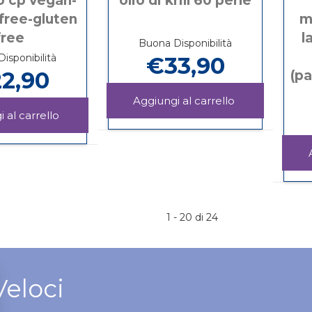
o cp vegan-
olio di krill 60 perle
free-gluten
m
free
l
Buona Disponibilità
isponibilità
€33,90
2,90
(p
Aggiungi OLIO
DI
Aggiungi INOSITOLO
Informazioni
KRILL
CP
su OLIO
Informazioni
60
VEGAN-
DI
su INOSITOLO
PERLE al
LACTOSE
KRILL
CP
carrello
FREE-
60
VEGAN-
GLUTEN
PERLE
LACTOSE
FREE al
FREE-
carrello
GLUTEN
1 - 20 di 24
FREE
Veloci