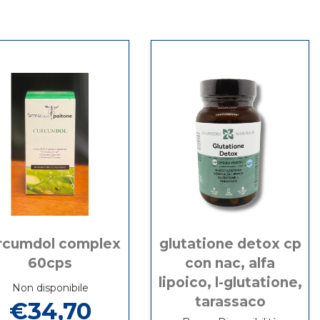
rcumdol complex
glutatione detox cp
60cps
con nac, alfa
lipoico, l-glutatione,
Non disponibile
tarassaco
€34,70