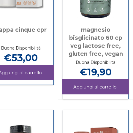
appa cinque cpr
magnesio
bisglicinato 60 cp
veg lactose free,
Buona Disponibilità
gluten free, vegan
€53,00
Buona Disponibilità
€19,90
Aggiungi KAPPA
CINQUE
Informazioni
CPR al
su KAPPA
Aggiu
carrello
CINQUE
BISGL
Informazioni
CPR
60
su MAGNESIO
CP
BISGLICINATO
VEG
60
LACTO
CP
FREE,
VEG
GLUTE
LACTOSE