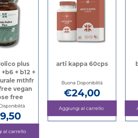
olico plus
arti kappa 60cps
 +b6 + b12 +
turale mthfr
Buona Disponibilità
free vegan
€24,00
ose free
isponibilità
Aggiungi ARTI
9,50
KAPPA
Informazioni
60CPS al
su ARTI
carrello
KAPPA
Aggiungi ACIDO
60CPS
FOLICO