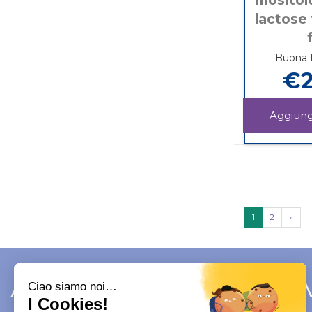
inositol
lactose 
Buona D
€2
1
2
»
Area Utente
Link 