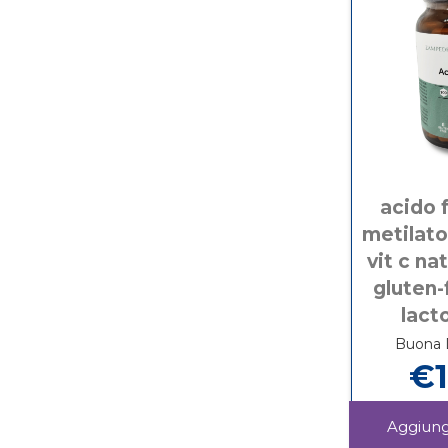
acido f
metilato
vit c na
gluten-
lact
Buona D
€1