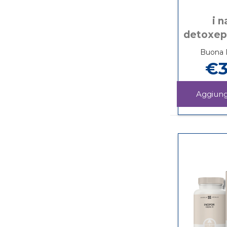
i n
detoxep
Buona D
€3