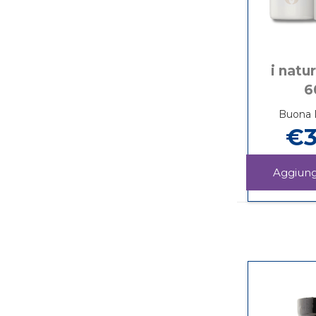
i natu
6
Buona D
€3