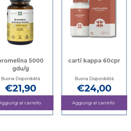
FREE,
FREE,
VEGA
GLUTEN
al
FREE,
carrello
VEGAN
bromelina 5000
carti kappa 60cpr
gdu/g
Buona Disponibilità
Buona Disponibilità
€21,90
€24,00
Aggiungi BROMELINA
Aggiun
5000
KAPPA
Informazioni
Informazioni
GDU/g al
60CPR 
su BROMELINA
su CARTI
carrello
carrello
5000
KAPPA
GDU/g
60CPR