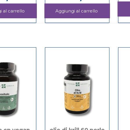
Aggiungi CORDYCHAGA
Aggiungi CUR
100CPR al
KAPPA
Informazioni
Informazioni
carrello
60CPS
su CORDYCHAGA
su CURCUM
GASTRORESIS 
100CPR
KAPPA
carrello
60CPS
GASTRORESIS