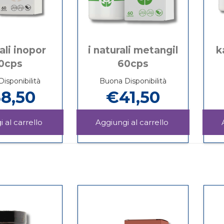
rali inopor
i naturali metangil
k
0cps
60cps
isponibilità
Buona Disponibilità
8,50
€41,50
Aggiungi I
Aggiungi I
NATURALI
NATURALI
Informazioni
Informazioni
INOPOR
METANGIL
su I
su I
60CPS al
60CPS al
NATURALI
NATURALI
carrello
carrello
INOPOR
METANGIL
60CPS
60CPS