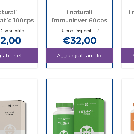
aturali
i naturali
i
atic 100cps
immuninver 60cps
isponibilità
Buona Disponibilità
2,00
€32,00
Aggiungi I
Aggiungi I
NATURALI
NATURALI
Informazioni
Informazioni
DETOXEPATIC
IMMUNINVER
su I
su I
100CPS al
60CPS al
NATURALI
NATURALI
carrello
carrello
DETOXEPATIC
IMMUNINVER
100CPS
60CPS