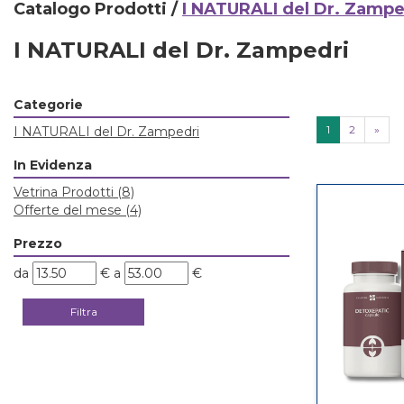
Catalogo Prodotti /
I NATURALI del Dr. Zampe
I NATURALI del Dr. Zampedri
Categorie
1
2
»
I NATURALI del Dr. Zampedri
In Evidenza
Vetrina Prodotti
(8)
Offerte del mese
(4)
Prezzo
filtra
filtra
da
€
a
€
da
a