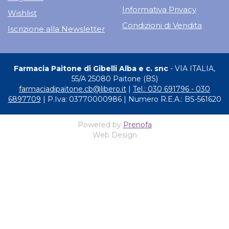
Informativa Privacy
Wishlist
Condizioni di Vendita
Iscrizione alla Newsletter
Farmacia Paitone di Gibelli Alba e c. snc
- VIA ITALIA,
55/A 25080 Paitone (BS)
farmaciadipaitone.cb@libero.it
|
Tel.: 030 691796 - 030
6897709
| P.Iva: 03770000986 | Numero R.E.A.: BS-561620
Powered by
Prenofa
Web Design