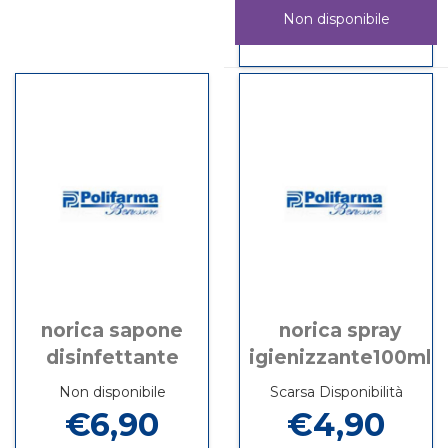
IGIENIZZANTE500ML non
SAPONE
Non disponibile
è
IGIENIZZANTE500ML
disponibile
DERMOGEL
Informazioni
MANI
su DERMOGEL
75%
MANI
125ML
75%
SILIUM non
125ML
è
SILIUM
disponibile
norica sapone
norica spray
disinfettante
igienizzante100ml
Non disponibile
Scarsa Disponibilità
€6,90
€4,90