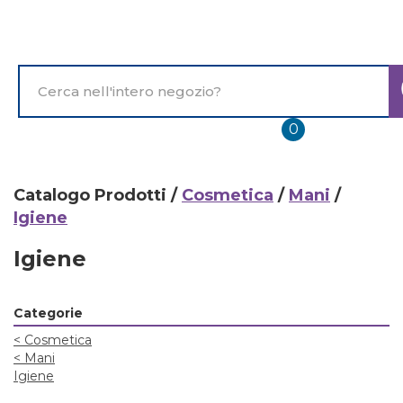
Passa
al
contenuto
principale
Cerca
Prodotto
prodotti
0
inseriti
Catalogo Prodotti /
Cosmetica
/
Mani
/
Igiene
Igiene
Categorie
<
Cosmetica
<
Mani
Igiene