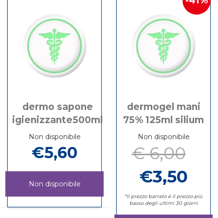
41%
30ML
dermo sapone
dermogel mani
igienizzante500ml
75% 125ml silium
Non disponibile
Non disponibile
€5,60
€ 6,00
€3,50
Non disponibile
*il prezzo barrato è il prezzo più
DERMO
Informazioni
basso degli ultimi 30 giorni
SAPONE
su DERMO