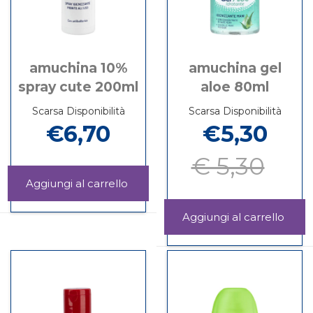
amuchina 10%
amuchina gel
spray cute 200ml
aloe 80ml
Scarsa Disponibilità
Scarsa Disponibilità
€6,70
€5,30
€ 5,30
Aggiungi AMUCHINA
10%
Informazioni
SPRAY
su AMUCHINA
Aggi
CUTE
10%
GEL
Informazioni
200ML al
SPRAY
ALO
su AMUCHINA
carrello
CUTE
80ML
GEL
200ML
carrel
ALOE
80ML