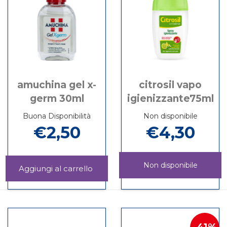
amuchina gel x-
citrosil vapo
germ 30ml
igienizzante75ml
Buona Disponibilità
Non disponibile
€2,50
€4,30
Non disponibile
Aggiungi AMUCHINA
GEL
Informazioni
CITROSIL
Informazioni
X-
su AMUCHINA
VAPO
su CITROSIL
GERM
GEL
IGIENIZZANTE
VAPO
30ML al
X-
è
IGIENIZZANTE
carrello
GERM
disponibile