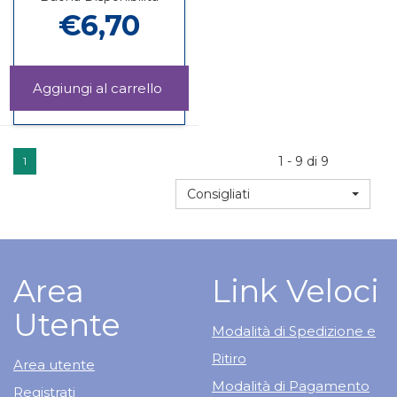
€6,70
Aggiungi PIC
SOLUTION
Informazioni
FAZZOLETTINI
su PIC
DISI al
SOLUTION
carrello
FAZZOLETTINI
1 - 9 di 9
1
DISI
Consigliati
Area
Link Veloci
Utente
Modalità di Spedizione e
Ritiro
Area utente
Modalità di Pagamento
Registrati