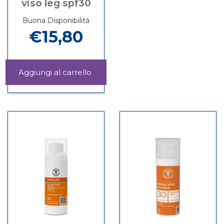
viso leg spf30
Buona Disponibilità
€15,80
Aggiungi LFP
SOL
Informazioni
CREMA
su LFP
VISO
SOL
LEG
CREMA
SPF30 al
VISO
carrello
LEG
SPF30