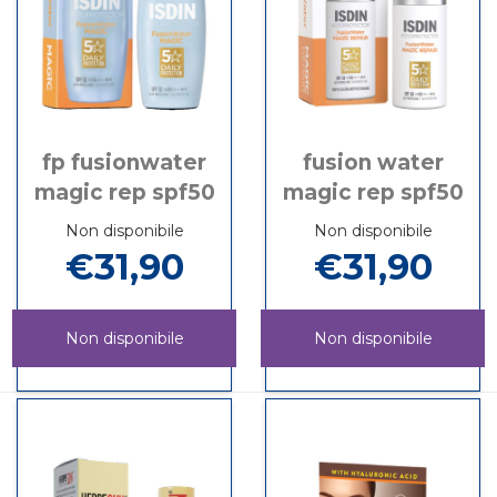
fp fusionwater
fusion water
magic rep spf50
magic rep spf50
Non disponibile
Non disponibile
€31,90
€31,90
Non disponibile
Non disponibile
FP
Informazioni
FUSION
Informazioni
FUSIONWATER
su FP
WATER
su FUSION
MAGIC
FUSIONWATER
MAGIC
WATER
REP
MAGIC
REP
MAGIC
SPF50 non
REP
SPF50 non
REP
è
SPF50
è
SPF50