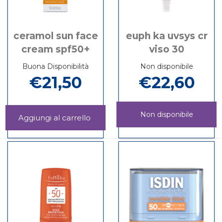
ceramol sun face
euph ka uvsys cr
cream spf50+
viso 30
Buona Disponibilità
Non disponibile
€21,50
€22,60
Non disponibile
Aggiungi CERAMOL
SUN
Informazioni
EUPH
Informazioni
FACE
su CERAMOL
KA
su EUPH
CREAM
SUN
UVSYS
KA
SPF50+ al
FACE
CR
UVSYS
carrello
CREAM
VISO
CR
SPF50+
30 non
VISO
è
30
disponibile