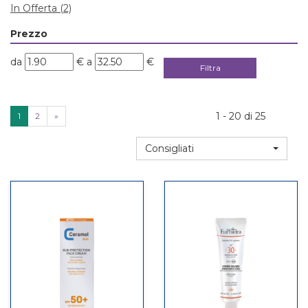
In Offerta
(2)
Prezzo
filtra
filtra
da
€
a
€
da
a
1 - 20 di 25
1
2
»
Consigliati