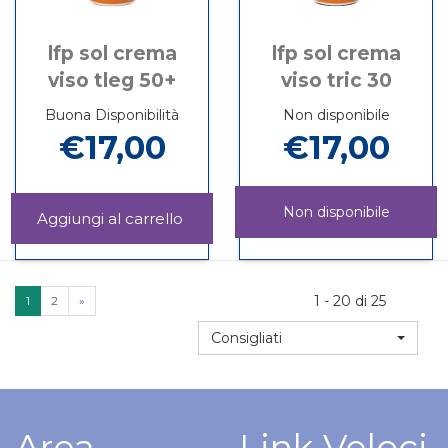
lfp sol crema
lfp sol crema
viso tleg 50+
viso tric 30
Buona Disponibilità
Non disponibile
€17,00
€17,00
Non disponibile
Aggiungi LFP
SOL
Informazioni
LFP
Informazioni
CREMA
su LFP
SOL
su LFP
VISO
SOL
CREMA
SOL
TLEG
CREMA
1 - 20 di 25
1
2
»
VISO
CREMA
50+ al
VISO
TRIC
VISO
carrello
Consigliati
TLEG
30 non
TRIC
50+
è
30
disponibile
Area
Link Veloci