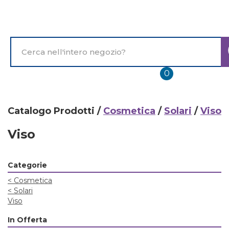
Passa
al
contenuto
principale
Cerca
Prodotto
prodotti
0
inseriti
Catalogo Prodotti /
Cosmetica
/
Solari
/
Viso
Viso
Categorie
<
Cosmetica
<
Solari
Viso
In Offerta