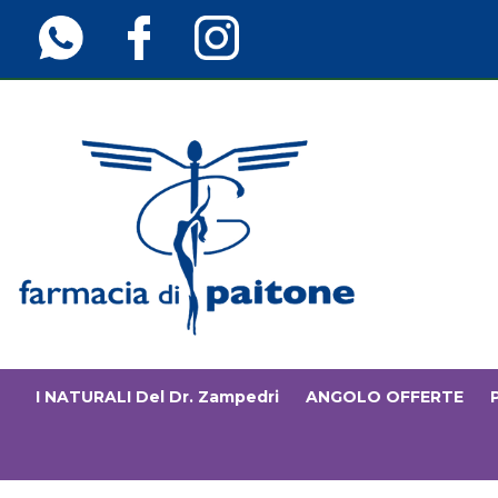
Passa
al
contenuto
principale
Farmaciainfinita.it
I NATURALI Del Dr. Zampedri
ANGOLO OFFERTE