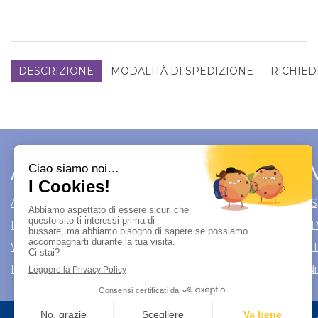
DESCRIZIONE
MODALITÀ DI SPEDIZIONE
RICHIED
Area Utente
Link 
Area utente
Modalità di S
Registrati
Modalità di
Wishlist
Informativa 
Iscrizione alla Newsletter
Condizioni di