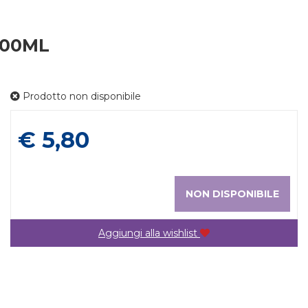
300ML
Prodotto non disponibile
Prezzo
€ 5,80
NON DISPONIBILE
Aggiungi alla wishlist