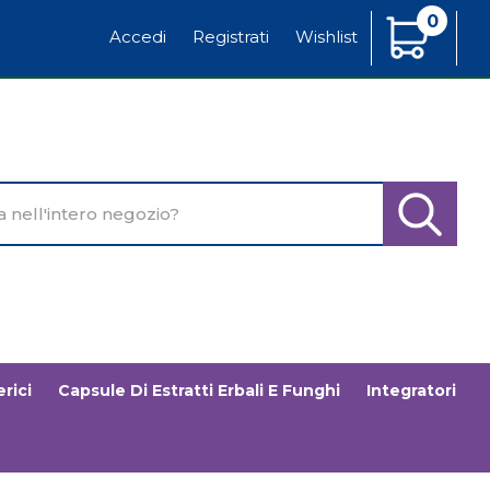
0
Articoli
Accedi
Registrati
Wishlist
Inseriti
o
Cerca Pr
rici
Capsule Di Estratti Erbali E Funghi
Integratori