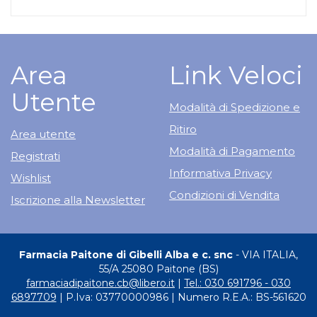
Area
Link Veloci
Utente
Modalità di Spedizione e
Ritiro
Area utente
Modalità di Pagamento
Registrati
Informativa Privacy
Wishlist
Condizioni di Vendita
Iscrizione alla Newsletter
Farmacia Paitone di Gibelli Alba e c. snc
- VIA ITALIA,
55/A 25080 Paitone (BS)
farmaciadipaitone.cb@libero.it
|
Tel.: 030 691796 - 030
6897709
| P.Iva: 03770000986 | Numero R.E.A.: BS-561620