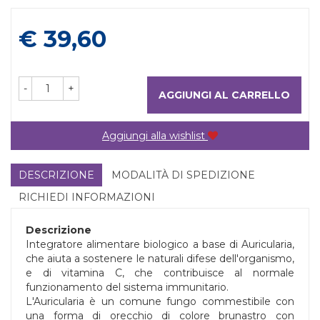
Prezzo
€ 39,60
-
+
AGGIUNGI AL CARRELLO
Aggiungi alla wishlist
DESCRIZIONE
MODALITÀ DI SPEDIZIONE
RICHIEDI INFORMAZIONI
Descrizione
Integratore alimentare biologico a base di Auricularia,
che aiuta a sostenere le naturali difese dell'organismo,
e di vitamina C, che contribuisce al normale
funzionamento del sistema immunitario.
L'Auricularia è un comune fungo commestibile con
una forma di orecchio di colore brunastro con