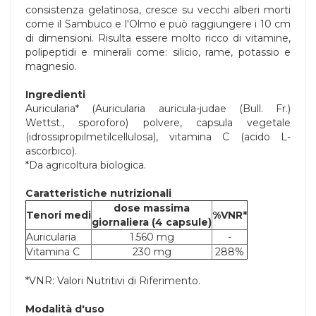
consistenza gelatinosa, cresce su vecchi alberi morti
come il Sambuco e l'Olmo e può raggiungere i 10 cm
di dimensioni. Risulta essere molto ricco di vitamine,
polipeptidi e minerali come: silicio, rame, potassio e
magnesio.
Ingredienti
Auricularia* (Auricularia auricula-judae (Bull. Fr.)
Wettst., sporoforo) polvere, capsula vegetale
(idrossipropilmetilcellulosa), vitamina C (acido L-
ascorbico).
*Da agricoltura biologica.
Caratteristiche nutrizionali
dose massima
Tenori medi
%VNR*
giornaliera (4 capsule)
Auricularia
1.560 mg
-
Vitamina C
230 mg
288%
*VNR: Valori Nutritivi di Riferimento.
Modalità d'uso