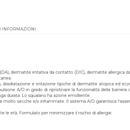
I INFORMAZIONI
A), dermatite irritativa da contatto (DIC), dermatite allergica d
tanea.
disidratazione e irritazione tipiche di dermatite atopica ed ecze
ulsione A/O in grado di ripristinare la funzionalità della barriera
nga durata. Lo squalano ha azione emolliente.
te molto secche e/o infiammate. Il sistema A/O garantisce l'assen
tte le età. Formulato per minimizzare il rischio di allergie.