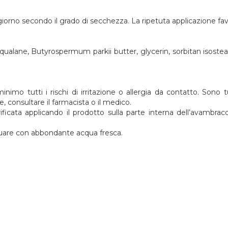
 giorno secondo il grado di secchezza. La ripetuta applicazione favo
ualane, Butyrospermum parkii butter, glycerin, sorbitan isostearat
nimo tutti i rischi di irritazione o allergia da contatto. Sono tu
e, consultare il farmacista o il medico.
ficata applicando il prodotto sulla parte interna dell’avambracc
acquare con abbondante acqua fresca.