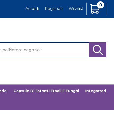
0
Articoli
Accedi
Registrati
Wishlist
Inseriti
o
Cerca Pr
rici
Capsule Di Estratti Erbali E Funghi
Integratori