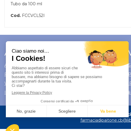
Tubo da 100 ml
Cod.
FCCVCL52I
Area Utente
Link 
Area utente
Modalità di S
Registrati
Modalità di
Wishlist
Informativa 
Iscrizione alla Newsletter
Condizioni di
Farmacia
farmaciadipaitone.cb@lib