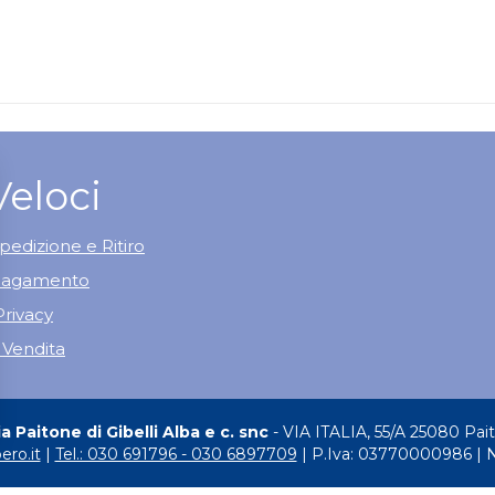
Veloci
pedizione e Ritiro
 Pagamento
Privacy
 Vendita
 Paitone di Gibelli Alba e c. snc
- VIA ITALIA, 55/A 25080 Pai
ero.it
|
Tel.: 030 691796 - 030 6897709
| P.Iva: 03770000986 | 