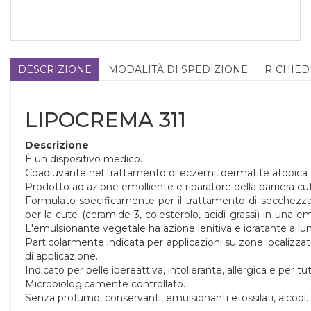
DESCRIZIONE
MODALITÀ DI SPEDIZIONE
RICHIED
LIPOCREMA 311
Descrizione
È un dispositivo medico.
Coadiuvante nel trattamento di eczemi, dermatite atopica (D
Prodotto ad azione emolliente e riparatore della barriera cu
Formulato specificamente per il trattamento di secchezza, 
per la cute (ceramide 3, colesterolo, acidi grassi) in una em
L'emulsionante vegetale ha azione lenitiva e idratante a lu
Particolarmente indicata per applicazioni su zone localizza
di applicazione.
Indicato per pelle ipereattiva, intollerante, allergica e per tu
Microbiologicamente controllato.
Senza profumo, conservanti, emulsionanti etossilati, alcool.