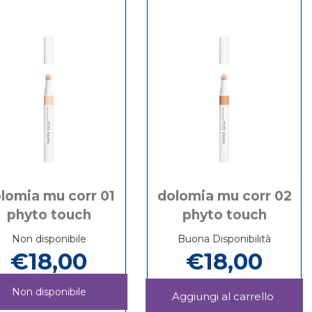
carrello
44
MIELE
lomia mu corr 01
dolomia mu corr 02
phyto touch
phyto touch
Non disponibile
Buona Disponibilità
€18,00
€18,00
Non disponibile
Aggiu
MU
Informazioni