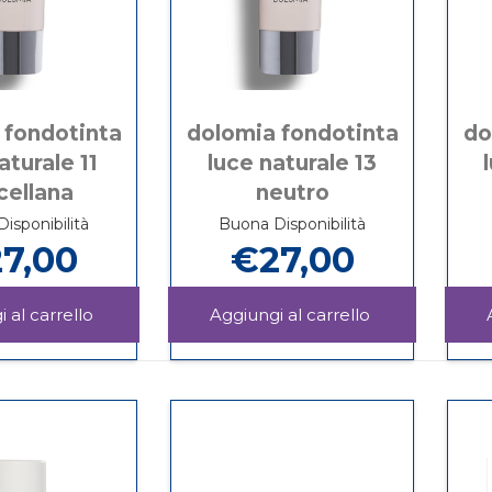
 fondotinta
dolomia fondotinta
do
aturale 11
luce naturale 13
cellana
neutro
isponibilità
Buona Disponibilità
7,00
€27,00
Aggiungi DOLOMIA
Aggiungi DOL
FONDOTINTA
FONDOTINTA
Informazioni
Informazioni
LUCE
LUCE
su DOLOMIA
su DOLOMIA
NATURALE
NATURALE
FONDOTINTA
FONDOTINTA
11
13
LUCE
LUCE
PORCELLANA
NEUTRO al
NATURALE
NATURALE
al
carrello
11
13
carrello
PORCELLANA
NEUTRO