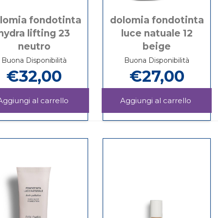
lomia fondotinta
dolomia fondotinta
hydra lifting 23
luce natuale 12
neutro
beige
Buona Disponibilità
Buona Disponibilità
€32,00
€27,00
OMIA
Aggiungi DOLOMIA
Aggiu
FONDOTINTA
FONDO
Informazioni
Informazioni
HYDRA
LUCE
su DOLOMIA
su DOLOMIA
LIFTING
NATUA
FONDOTINTA
FONDOTINTA
23
12
HYDRA
LUCE
NEUTRO al
BEIGE 
LIFTING
NATUALE
carrello
carrello
23
12
NEUTRO
BEIGE