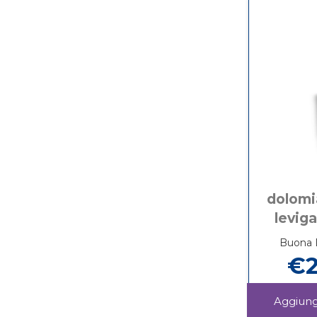
dolomi
levig
Buona D
€2