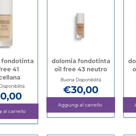
 fondotinta
dolomia fondotinta
do
 free 41
oil free 43 neutro
o
cellana
Buona Disponibilità
Disponibilità
€30,00
0,00
Aggiungi DOL
FONDOTINTA
Aggiungi DOLOMIA
Informazioni
OIL
FONDOTINTA
su DOLOMIA
Informazioni
FREE
OIL
FONDOTINTA
su DOLOMIA
43
FREE
OIL
FONDOTINTA
NEUTRO al
41
FREE