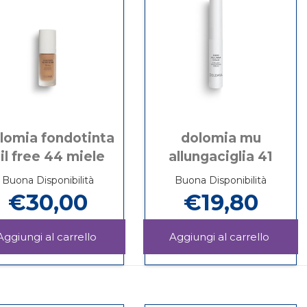
lomia fondotinta
dolomia mu
il free 44 miele
allungaciglia 41
Buona Disponibilità
Buona Disponibilità
€30,00
€19,80
OMIA
Aggiungi DOLOMIA
Aggiu
FONDOTINTA
MU
Informazioni
Informazioni
OIL
ALLUN
su DOLOMIA
su DOLOMIA
FREE
41 al
FONDOTINTA
MU
44
carrello
OIL
ALLUNGACIGLIA
MIELE al
FREE
41