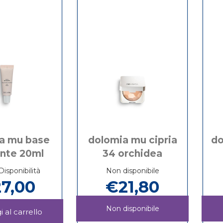
OIL
carrello
PORCELLANA al
43
FREE
carrello
NEUTRO
41
PORCELLANA
a mu base
dolomia mu cipria
do
ante 20ml
34 orchidea
isponibilità
Non disponibile
7,00
€21,80
Non disponibile
Aggiungi DOLOMIA
MU
Informazioni