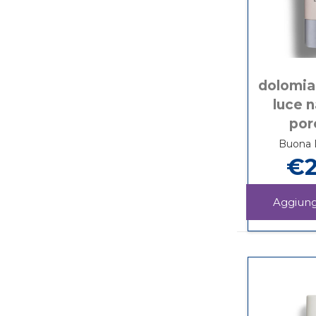
dolomia
luce n
por
Buona D
€2