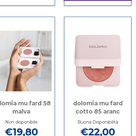
DOLOMIA
Informazioni
CORR
su DOLOMIA
MU
su DOLOMIA
02
MU
CORR
MU
PHYTO
CORR
01
CORR
TOUCH 
02
PHYTO
01
carrello
PHYTO
TOUCH non
PHYTO
TOUCH
è
TOUCH
disponibile
lomia mu fard 58
dolomia mu fard
malva
cotto 85 aranc
Non disponibile
Buona Disponibilità
€19,80
€22,00