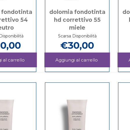
 fondotinta
dolomia fondotinta
do
rettivo 54
hd correttivo 55
eutro
miele
Disponibilità
Scarsa Disponibilità
0,00
€30,00
Aggiungi DOLOMIA
Aggiungi DOL
FONDOTINTA
FONDOTINTA
Informazioni
Informazioni
HD
HD
su DOLOMIA
su DOLOMIA
CORRETTIVO
CORRETTIVO
FONDOTINTA
FONDOTINTA
54
55
HD
HD
NEUTRO al
MIELE al
CORRETTIVO
CORRETTIVO
carrello
carrello
54
55
NEUTRO
MIELE