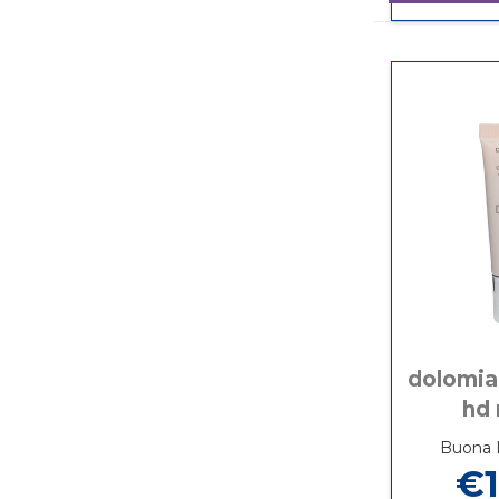
dolomia
hd
Buona D
€1