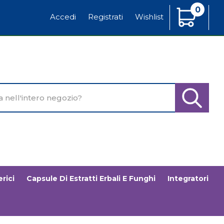
0
Articoli
Accedi
Registrati
Wishlist
Inseriti
o
Cerca Pr
rici
Capsule Di Estratti Erbali E Funghi
Integratori