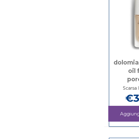
dolomia
oil
por
Scarsa 
€3