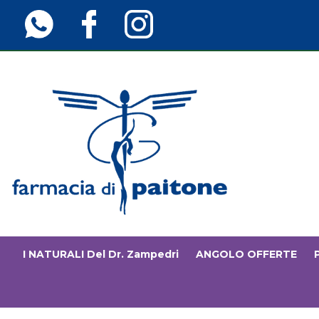
Passa
al
contenuto
principale
Farmaciainfinita.it
I NATURALI Del Dr. Zampedri
ANGOLO OFFERTE