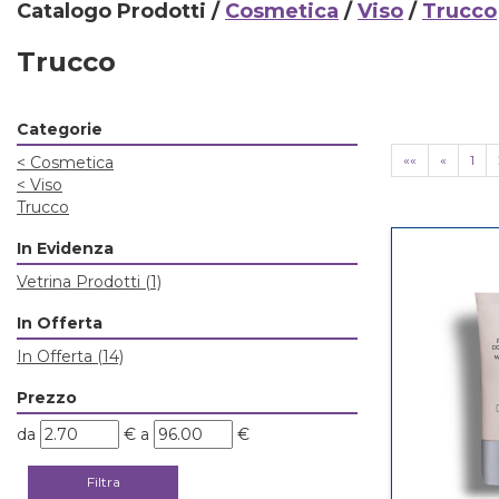
Catalogo Prodotti /
Cosmetica
/
Viso
/
Trucco
Trucco
Categorie
««
«
1
<
Cosmetica
<
Viso
Trucco
In Evidenza
Vetrina Prodotti
(1)
In Offerta
In Offerta
(14)
Prezzo
filtra
filtra
da
€
a
€
da
a