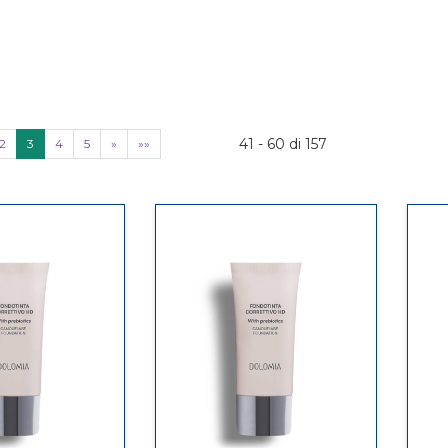
41 - 60 di 157
2
3
4
5
»
»»