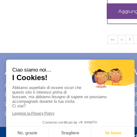
««
«
1
Area Utente
Link 
Area utente
Modalità di S
Registrati
Modalità di
Wishlist
Informativa 
Iscrizione alla Newsletter
Condizioni di
Farmacia