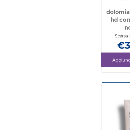
dolomia
hd cor
n
Scarsa 
€3