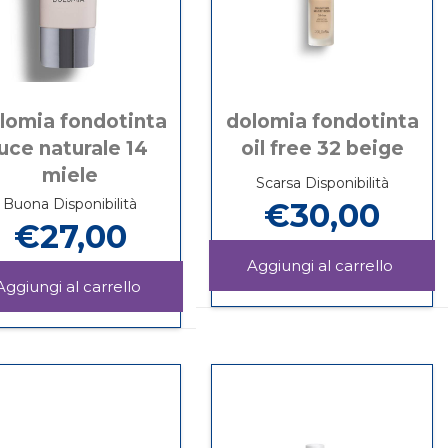
lomia fondotinta
dolomia fondotinta
luce naturale 14
oil free 32 beige
miele
Scarsa Disponibilità
Buona Disponibilità
€30,00
€27,00
Aggiu
FONDO
OMIA
Aggiungi DOLOMIA
Informazioni
OIL
FONDOTINTA
su DOLOMIA
Informazioni
FREE
LUCE
FONDOTINTA
su DOLOMIA
32
NATURALE
OIL
FONDOTINTA
BEIGE 
14
FREE
LUCE
carrello
MIELE al
32
NATURALE
carrello
BEIGE
14
MIELE