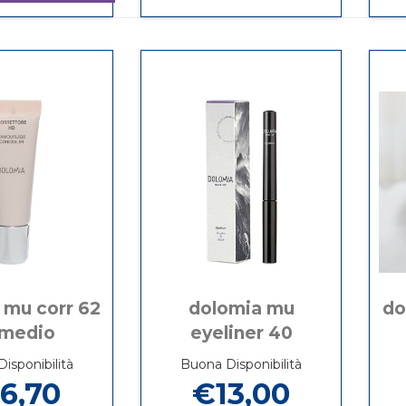
DOLOMIA
Informazioni
BASE
su DOLOMIA
MU
su DOLOMIA
LEVIGANTE
MU
CIPRIA
MU
20ML al
BASE
34
CIPRIA
carrello
LEVIGANTE
ORCHIDEA non
34
20ML
è
ORCHIDEA
disponibile
 mu corr 62
dolomia mu
do
 medio
eyeliner 40
isponibilità
Buona Disponibilità
6,70
€13,00