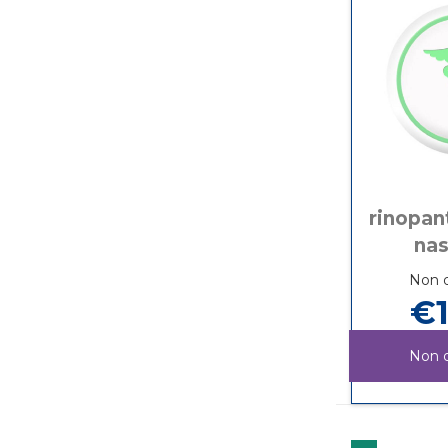
rinopan
nas
Non d
€1
Non d