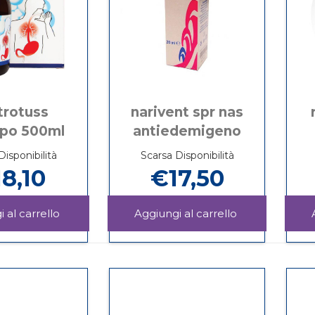
trotuss
narivent spr nas
ppo 500ml
antiedemigeno
Disponibilità
Scarsa Disponibilità
8,10
€17,50
Aggiungi GASTROTUSS
Aggiungi NAR
SCIROPPO
SPR
Informazioni
Informazioni
500ML al
NAS
su GASTROTUSS
su NARIVENT
carrello
ANTIEDEMIGE
SCIROPPO
SPR
carrello
500ML
NAS
ANTIEDEMIGENO