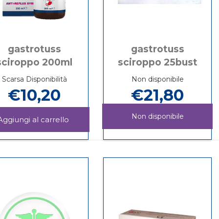
gastrotuss
gastrotuss
sciroppo 200ml
sciroppo 25bust
Scarsa Disponibilità
Non disponibile
€10,20
€21,80
Non disponibile
TROTUSS
Aggiungi GASTROTUSS
SCIROPPO
Informazioni
GASTROTUSS
Informazioni
200ML al
su GASTROTUSS
SCIROPPO
su GASTROTUSS
carrello
SCIROPPO
25BUST non
SCIROPPO
200ML
è
25BUST
disponibile