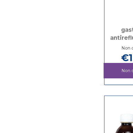
gas
antiref
Non d
€1
Non d