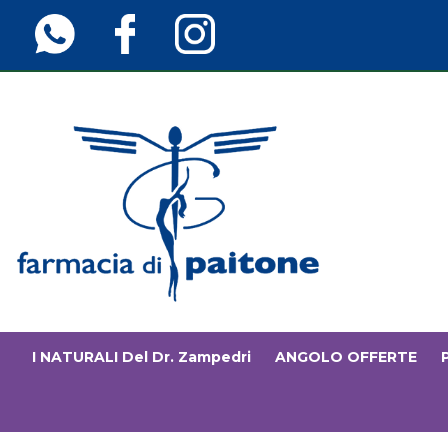
Passa
al
contenuto
principale
Farmaciainfinita.it
I NATURALI Del Dr. Zampedri
ANGOLO OFFERTE