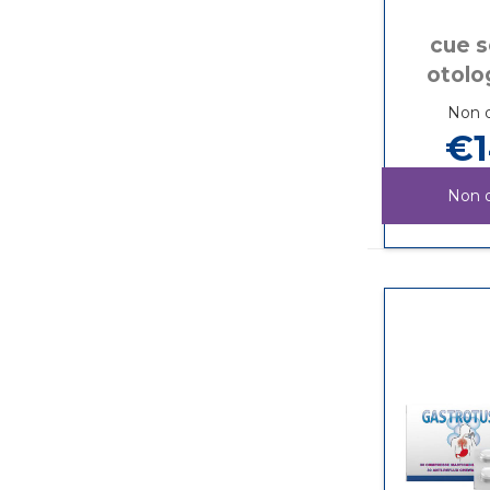
cue s
otolo
Non d
€1
Non d