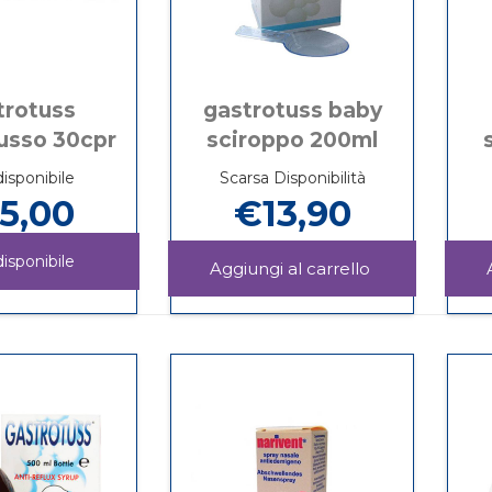
trotuss
gastrotuss baby
lusso 30cpr
sciroppo 200ml
isponibile
Scarsa Disponibilità
5,00
€13,90
isponibile
Aggiungi GAS
BABY
Informazioni
GASTROTUSS
Informazioni
SCIROPPO
su GASTROTUSS
ANTIREFLUSSO
su GASTROTUSS
200ML al
BABY
30CPR non
ANTIREFLUSSO
carrello
SCIROPPO
è
30CPR
200ML
disponibile