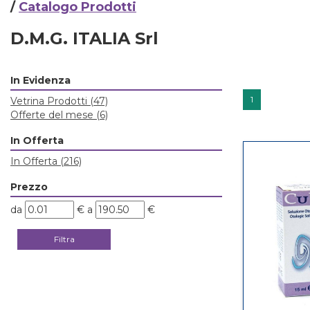
/
Catalogo Prodotti
D.M.G. ITALIA Srl
In Evidenza
1
Vetrina Prodotti
(47)
Offerte del mese
(6)
In Offerta
In Offerta
(216)
Prezzo
filtra
filtra
da
€
a
€
da
a