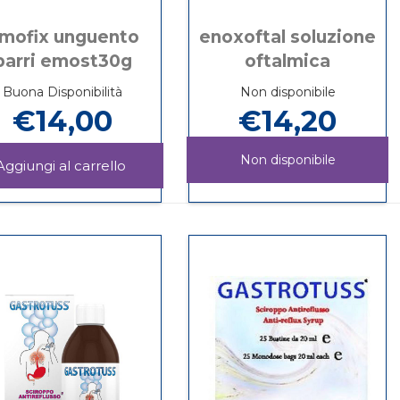
mofix unguento
enoxoftal soluzione
barri emost30g
oftalmica
Buona Disponibilità
Non disponibile
€14,00
€14,20
Non disponibile
Aggiungi EMOFIX
UNGUENTO
Informazioni
ENOXOFTAL
Informazioni
BARRI
su EMOFIX
SOLUZIONE
su ENOXOFTAL
EMOST30G al
UNGUENTO
OFTALMICA non
SOLUZIONE
carrello
BARRI
è
OFTALMICA
EMOST30G
disponibile