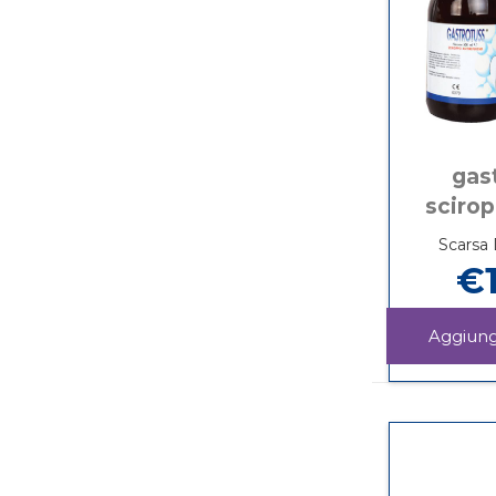
gas
sciro
Scarsa 
€1