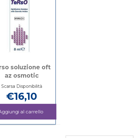
rso soluzione oft
az osmotic
Scarsa Disponibilità
€16,10
OPANTEINA
Aggiungi TERSO
SOLUZIONE
Informazioni
OFT
su TERSO
AZ
SOLUZIONE
OSMOTIC al
OFT