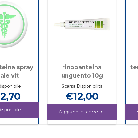
teina spray
rinopanteina
te
ale vit
unguento 10g
isponibile
Scarsa Disponibilità
2,70
€12,00
isponibile
Aggiungi RIN
UNGUENTO
Informazioni
RINOPANTEINA
Informazioni
10G al
su RINOPANTEINA
SPRAY
su RINOPANTEINA
carrello
UNGUENTO
NASALE
SPRAY
10G