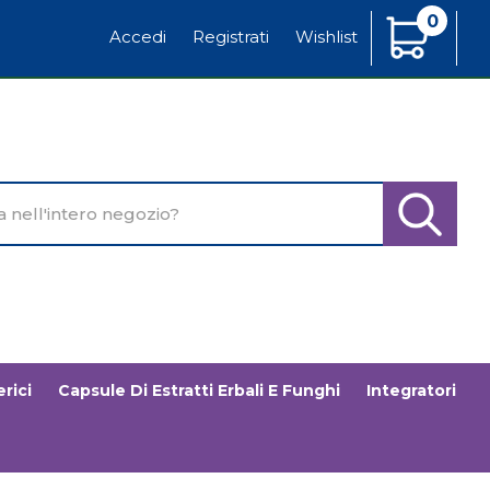
0
Articoli
Accedi
Registrati
Wishlist
Inseriti
o
Cerca Pr
rici
Capsule Di Estratti Erbali E Funghi
Integratori