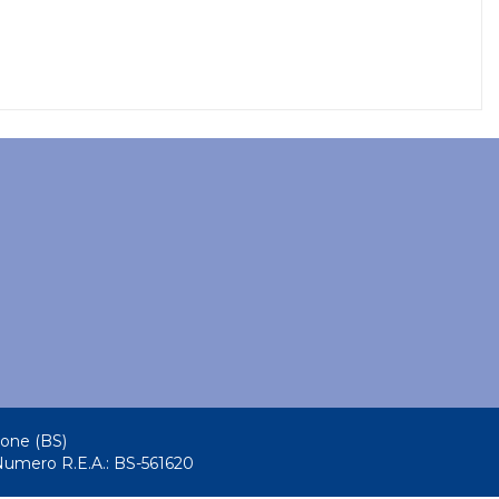
tone (BS)
Numero R.E.A.: BS-561620