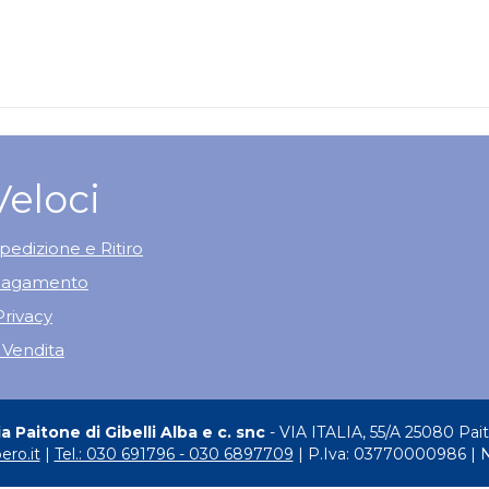
Veloci
pedizione e Ritiro
 Pagamento
Privacy
 Vendita
 Paitone di Gibelli Alba e c. snc
- VIA ITALIA, 55/A 25080 Pai
ero.it
|
Tel.: 030 691796 - 030 6897709
| P.Iva: 03770000986 | 