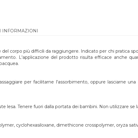
I INFORMAZIONI
 corpo più difficili da raggiungere. Indicato per chi pratica sport,
egamento. L'applicazione del prodotto risulta efficace anche qu
ubacquea.
assaggiare per facilitarne l'assorbimento, oppure lasciarne una
te lesa. Tenere fuori dalla portata dei bambini. Non utilizzare se
lymer, cyclohexasiloxane, dimethicone crosspolymer, oryza sativ