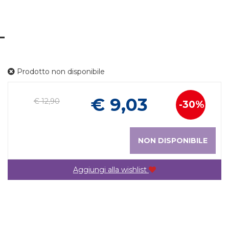
L
Prodotto non disponibile
Pr
€ 9,03
€ 12,90
30%
Sconto
sc
del
NON DISPONIBILE
Aggiungi alla wishlist