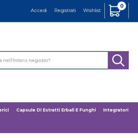
0
Articoli
Accedi
Registrati
Wishlist
Inseriti
o
Cerca Pr
rici
Capsule Di Estratti Erbali E Funghi
Integratori