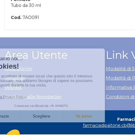
Tubo da 30 ml
Cod.
7AO091
Area Utente
Link 
Area utente
Modalità di S
Registrati
Modalità di
Wishlist
Informativa 
Iscrizione alla Newsletter
Condizioni di
Farmacia
farmaciadipaitone.cb@lib