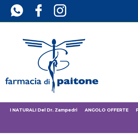
Passa
al
contenuto
principale
Farmaciainfinita.it
I NATURALI Del Dr. Zampedri
ANGOLO OFFERTE