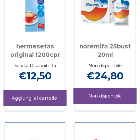
hermesetas
noremifa 25bust
original 1200cpr
20ml
Scarsa Disponibilità
Non disponibile
€12,50
€24,80
Non disponibile
Aggiungi HERMESETAS
ORIGINAL
Informazioni
NOREMIFA
Informazioni
1200CPR al
su HERMESETAS
25BUST
su NOREMIFA
carrello
ORIGINAL
20ML non
25BUST
1200CPR
è
20ML
disponibile