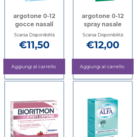
argotone 0-12
argotone 0-12
gocce nasali
spray nasale
Scarsa Disponibilità
Scarsa Disponibilità
€11,50
€12,00
Aggiungi ARGOTONE
Aggi
0-
0-
Informazioni
Informazioni
12
12
su ARGOTONE
su ARGOTONE
GOCCE
SPR
0-
0-
NASALI al
NASA
12
12
carrello
carrel
GOCCE
SPRAY
NASALI
NASALE