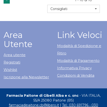
1 - 10 di 10
è
500ML
disponibile
Consigliati
Area
Link Veloci
Utente
Modalità di Spedizione e
Ritiro
Area utente
Modalità di Pagamento
Registrati
Informativa Privacy
Wishlist
Condizioni di Vendita
Iscrizione alla Newsletter
Farmacia Paitone di Gibelli Alba e c. snc
- VIA ITALIA,
55/A 25080 Paitone (BS)
farmaciadipaitone.cb@libero.it
|
Tel.: 030 691796 - 030