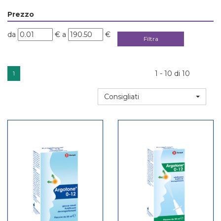
Prezzo
filtra
filtra
da
€
a
€
da
a
1 - 10 di 10
1
Consigliati