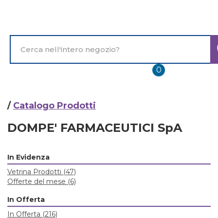
Passa
al
contenuto
principale
Cerca
Prodotto
prodotti
0
inseriti
/
Catalogo Prodotti
DOMPE' FARMACEUTICI SpA
In Evidenza
Vetrina Prodotti
(47)
Offerte del mese
(6)
In Offerta
In Offerta
(216)