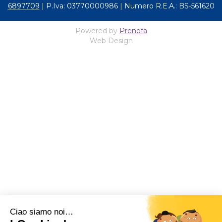
6897709
| P.Iva: 03770000986 | Numero R.E.A.: BS-561620
Powered by
Prenofa
Web Design