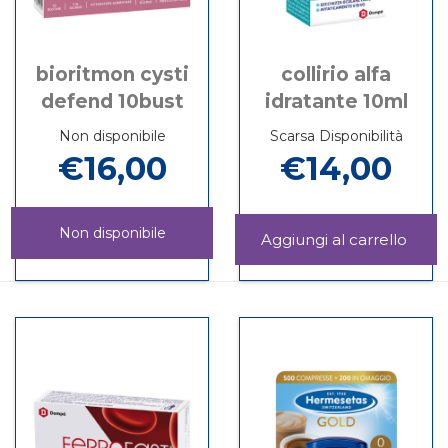
bioritmon cysti
collirio alfa
defend 10bust
idratante 10ml
Non disponibile
Scarsa Disponibilità
€16,00
€14,00
Non disponibile
Aggi
ALFA
Informazioni
BIORITMON
Informazioni
IDR
su COLLIRIO
CYSTI
su BIORITMON
10ML
ALFA
DEFEND
CYSTI
carrel
IDRATANTE
10BUST non
DEFEND
10ML
è
10BUST
disponibile