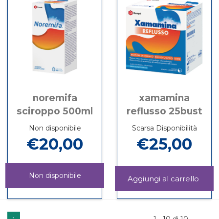
noremifa
xamamina
sciroppo 500ml
reflusso 25bust
Non disponibile
Scarsa Disponibilità
€20,00
€25,00
Non disponibile
Aggi
REF
Informazioni
NOREMIFA
Informazioni
25BU
su XAMAMINA
SCIROPPO
su NOREMIFA
carrel
REFLUSSO
500ML non
SCIROPPO
25BUST
1