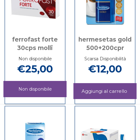
ferrofast forte
hermesetas gold
30cps molli
500+200cpr
Non disponibile
Scarsa Disponibilità
€25,00
€12,00
Non disponibile
Aggi
GOL
Informazioni
FERROFAST
Informazioni
500+
su HERMESET
FORTE
su FERROFAST
carrel
GOLD
30CPS
FORTE
500+200CPR
MOLLI non
30CPS
è
MOLLI
disponibile