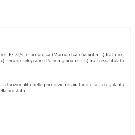
e.s. E/D:1/4, momordica (Momordica charantia L.) frutti e.s.
rb.) herba, melograno (Punica granatum L.) frutti e.s. titolato
 funzionalità delle prime vie respiratorie e sulla regolarità
ella prostata.