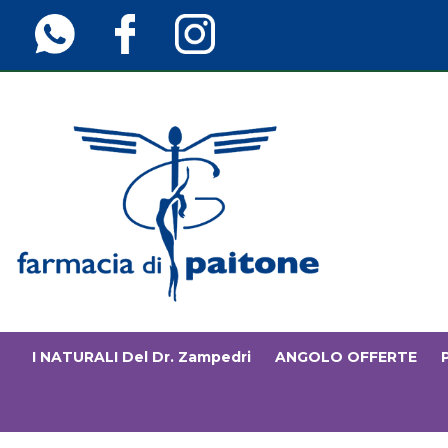
Passa
al
contenuto
principale
Farmaciainfinita.it
I NATURALI Del Dr. Zampedri
ANGOLO OFFERTE