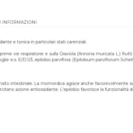
I INFORMAZIONI
nte e tonica in particolari stati carenziali.
ime vie respiratorie e sulla Graviola (Annona muricata L.) frutti 
oglie e.s. E/D:1/3, epilobio parviflora (Epilobium parviflorum Sche
nsito intestinale. La momordica agisce anche favorevolmente sulla
rcitano azione antiossidante. L'epilobio favorisce la funzionalità d