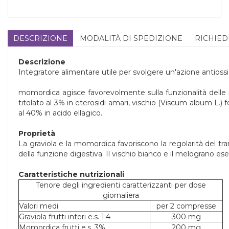
DESCRIZIONE
MODALITÀ DI SPEDIZIONE
RICHIED
Descrizione
Integratore alimentare utile per svolgere un'azione antiossida
momordica agisce favorevolmente sulla funzionalità delle pr
titolato al 3% in eterosidi amari, vischio (Viscum album L.) f
al 40% in acido ellagico.
Proprietà
La graviola e la momordica favoriscono la regolarità del tra
della funzione digestiva. Il vischio bianco e il melograno ese
Caratteristiche nutrizionali
Tenore degli ingredienti caratterizzanti per dose
giornaliera
Valori medi
per 2 compresse
Graviola frutti interi e.s. 1:4
300 mg
Momordica frutti e.s. 3%
200 mg