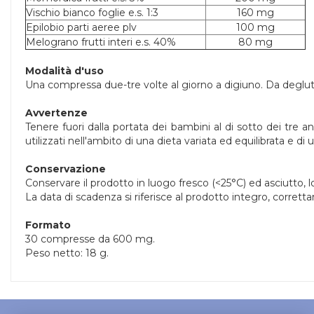
Vischio bianco foglie e.s. 1:3
160 mg
Epilobio parti aeree plv
100 mg
Melograno frutti interi e.s. 40%
80 mg
Modalità d'uso
Una compressa due-tre volte al giorno a digiuno. Da deglu
Avvertenze
Tenere fuori dalla portata dei bambini al di sotto dei tre 
utilizzati nell'ambito di una dieta variata ed equilibrata e di 
Conservazione
Conservare il prodotto in luogo fresco (<25°C) ed asciutto, l
La data di scadenza si riferisce al prodotto integro, corret
Formato
30 compresse da 600 mg.
Peso netto: 18 g.