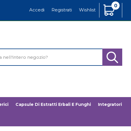
0
Articoli
Accedi
Registrati
Wishlist
Inseriti
o
Cerca Pr
rici
Capsule Di Estratti Erbali E Funghi
Integratori