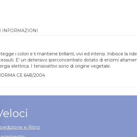
I INFORMAZIONI
ge i colori e li mantiene brillanti, vivi ed intensi. Inibisce la ride
i tessuti. E' un detersivo iperconcentrato dotato di enzimi altam
ia elettrica. I tensioattivi sono di origine vegetale.
ORMA CE 648/2004
Veloci
pedizione e Ritiro
 Pagamento