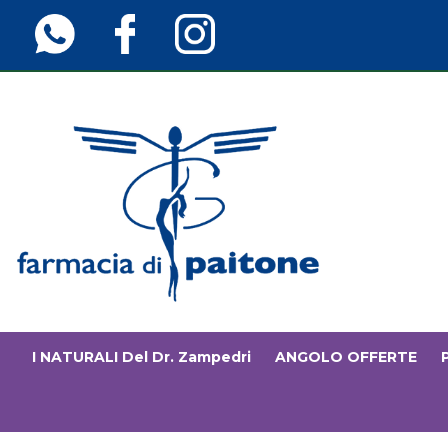
Passa
al
contenuto
principale
Farmaciainfinita.it
I NATURALI Del Dr. Zampedri
ANGOLO OFFERTE