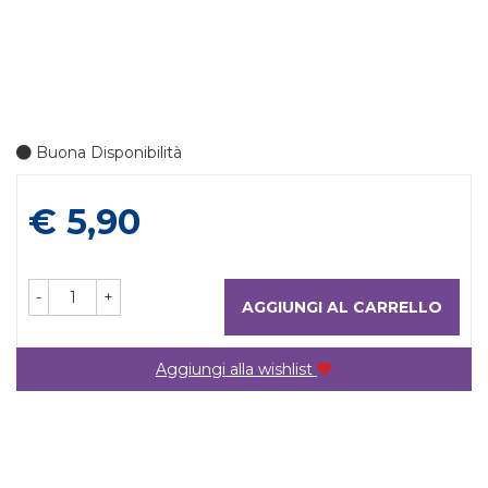
Buona Disponibilità
Prezzo
€ 5,90
-
+
AGGIUNGI AL CARRELLO
Aggiungi alla wishlist