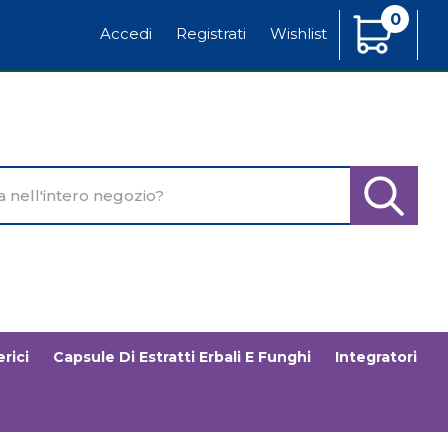
0
Articoli
Accedi
Registrati
Wishlist
Inseriti
o
Cerca Pr
rici
Capsule Di Estratti Erbali E Funghi
Integratori