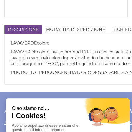
DESCRIZIONE
MODALITÀ DI SPEDIZIONE
RICHIED
LAVAVERDEcolore
LAVAVERDEcolore lava in profondità tutti i capi colorati. Proteg
lavaggio eventuali colori dispersi evitando che ricadano su
con i programmi "ECO"; permette quindi un risparmio di energ
PRODOTTO IPERCONCENTRATO BIODEGRADABILE A N
Area Utente
Link 
Area utente
Modalità di S
Registrati
Modalità di