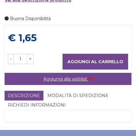
Vai alla descrizione prodotto
Buona Disponibilità
Prezzo
€ 1,65
-
+
AGGIUNGI AL CARRELLO
Aggiungi alla wishlist
DESCRIZIONE
MODALITÀ DI SPEDIZIONE
RICHIEDI INFORMAZIONI