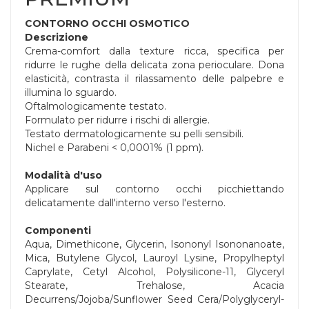
CONTORNO OCCHI OSMOTICO
Descrizione
Crema-comfort dalla texture ricca, specifica per
ridurre le rughe della delicata zona perioculare. Dona
elasticità, contrasta il rilassamento delle palpebre e
illumina lo sguardo.
Oftalmologicamente testato.
Formulato per ridurre i rischi di allergie.
Testato dermatologicamente su pelli sensibili.
Nichel e Parabeni < 0,0001% (1 ppm).
Modalità d'uso
Applicare sul contorno occhi picchiettando
delicatamente dall'interno verso l'esterno.
Componenti
Aqua, Dimethicone, Glycerin, Isononyl Isononanoate,
Mica, Butylene Glycol, Lauroyl Lysine, Propylheptyl
Caprylate, Cetyl Alcohol, Polysilicone-11, Glyceryl
Stearate, Trehalose, Acacia
Decurrens/Jojoba/Sunflower Seed Cera/Polyglyceryl-