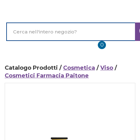
Passa
al
contenuto
principale
Cerca
Prodotto
prodotti
0
inseriti
Catalogo Prodotti /
Cosmetica
/
Viso
/
Cosmetici Farmacia Paitone