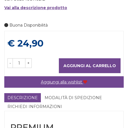
Vai alla descrizione prodotto
Buona Disponibilità
Prezzo
€ 24,90
-
+
AGGIUNGI AL CARRELLO
Aggiungi alla wishlist
DESCRIZIONE
MODALITÀ DI SPEDIZIONE
RICHIEDI INFORMAZIONI
PREMIUM