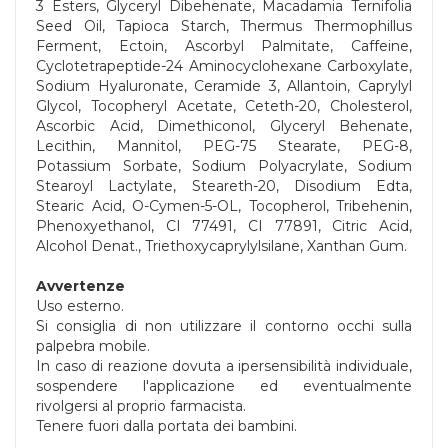
3 Esters, Glyceryl Dibehenate, Macadamia Ternifolia
Seed Oil, Tapioca Starch, Thermus Thermophillus
Ferment, Ectoin, Ascorbyl Palmitate, Caffeine,
Cyclotetrapeptide-24 Aminocyclohexane Carboxylate,
Sodium Hyaluronate, Ceramide 3, Allantoin, Caprylyl
Glycol, Tocopheryl Acetate, Ceteth-20, Cholesterol,
Ascorbic Acid, Dimethiconol, Glyceryl Behenate,
Lecithin, Mannitol, PEG-75 Stearate, PEG-8,
Potassium Sorbate, Sodium Polyacrylate, Sodium
Stearoyl Lactylate, Steareth-20, Disodium Edta,
Stearic Acid, O-Cymen-5-OL, Tocopherol, Tribehenin,
Phenoxyethanol, CI 77491, CI 77891, Citric Acid,
Alcohol Denat., Triethoxycaprylylsilane, Xanthan Gum.
Avvertenze
Uso esterno.
Si consiglia di non utilizzare il contorno occhi sulla
palpebra mobile.
In caso di reazione dovuta a ipersensibilità individuale,
sospendere l'applicazione ed eventualmente
rivolgersi al proprio farmacista.
Tenere fuori dalla portata dei bambini.