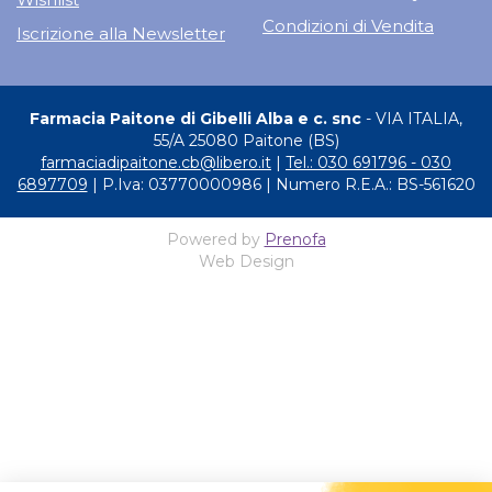
Condizioni di Vendita
Iscrizione alla Newsletter
Farmacia Paitone di Gibelli Alba e c. snc
- VIA ITALIA,
55/A 25080 Paitone (BS)
farmaciadipaitone.cb@libero.it
|
Tel.: 030 691796 - 030
6897709
| P.Iva: 03770000986 | Numero R.E.A.: BS-561620
Powered by
Prenofa
Web Design