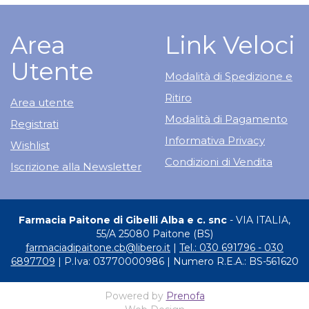
Area
Link Veloci
Utente
Modalità di Spedizione e
Ritiro
Area utente
Modalità di Pagamento
Registrati
Informativa Privacy
Wishlist
Condizioni di Vendita
Iscrizione alla Newsletter
Farmacia Paitone di Gibelli Alba e c. snc
- VIA ITALIA,
55/A 25080 Paitone (BS)
farmaciadipaitone.cb@libero.it
|
Tel.: 030 691796 - 030
6897709
| P.Iva: 03770000986 | Numero R.E.A.: BS-561620
Powered by
Prenofa