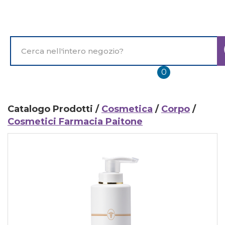
Passa
al
contenuto
principale
Cerca
Prodotto
prodotti
0
inseriti
Catalogo Prodotti /
Cosmetica
/
Corpo
/
Cosmetici Farmacia Paitone