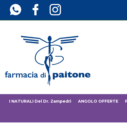
Passa
al
contenuto
principale
Farmaciainfinita.it
I NATURALI Del Dr. Zampedri
ANGOLO OFFERTE