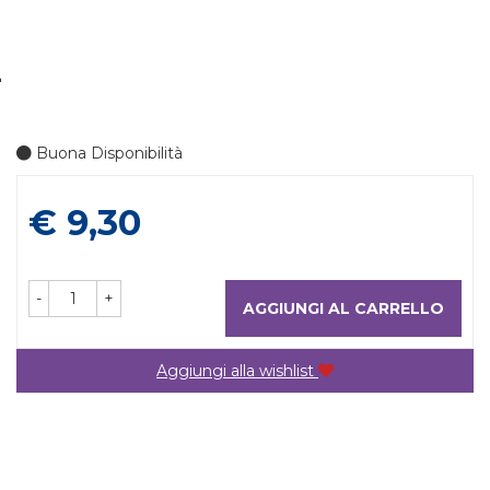
L
Buona Disponibilità
Prezzo
€ 9,30
-
+
AGGIUNGI AL CARRELLO
Aggiungi alla wishlist