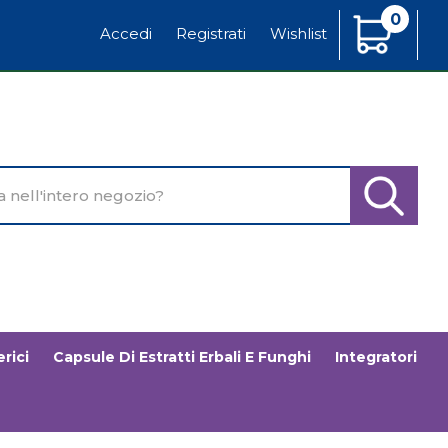
0
Articoli
Accedi
Registrati
Wishlist
Inseriti
o
Cerca Pr
rici
Capsule Di Estratti Erbali E Funghi
Integratori