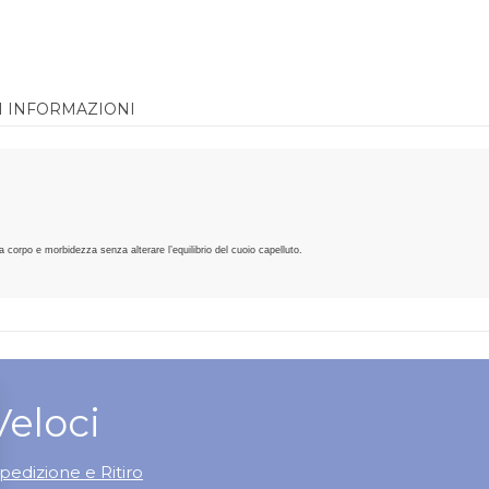
I INFORMAZIONI
 corpo e morbidezza senza alterare l’equilibrio del cuoio capelluto.
Veloci
pedizione e Ritiro