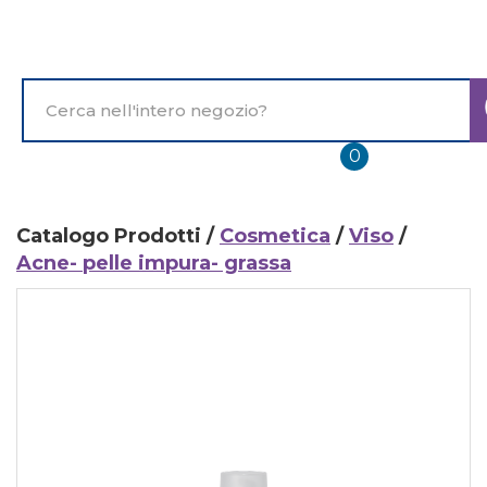
Passa
al
contenuto
principale
Cerca
Prodotto
prodotti
0
inseriti
Catalogo Prodotti /
Cosmetica
/
Viso
/
Acne- pelle impura- grassa