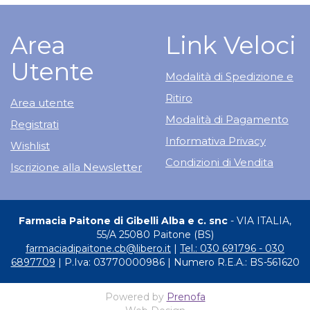
Area
Link Veloci
Utente
Modalità di Spedizione e
Ritiro
Area utente
Modalità di Pagamento
Registrati
Informativa Privacy
Wishlist
Condizioni di Vendita
Iscrizione alla Newsletter
Farmacia Paitone di Gibelli Alba e c. snc
- VIA ITALIA,
55/A 25080 Paitone (BS)
farmaciadipaitone.cb@libero.it
|
Tel.: 030 691796 - 030
6897709
| P.Iva: 03770000986 | Numero R.E.A.: BS-561620
Powered by
Prenofa