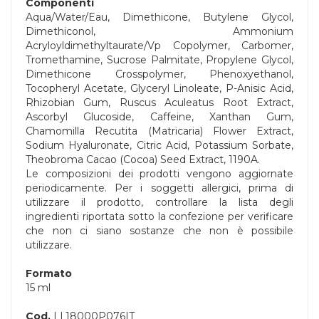
Componenti
Aqua/Water/Eau, Dimethicone, Butylene Glycol,
Dimethiconol, Ammonium
Acryloyldimethyltaurate/Vp Copolymer, Carbomer,
Tromethamine, Sucrose Palmitate, Propylene Glycol,
Dimethicone Crosspolymer, Phenoxyethanol,
Tocopheryl Acetate, Glyceryl Linoleate, P-Anisic Acid,
Rhizobian Gum, Ruscus Aculeatus Root Extract,
Ascorbyl Glucoside, Caffeine, Xanthan Gum,
Chamomilla Recutita (Matricaria) Flower Extract,
Sodium Hyaluronate, Citric Acid, Potassium Sorbate,
Theobroma Cacao (Cocoa) Seed Extract, 1190A.
Le composizioni dei prodotti vengono aggiornate
periodicamente. Per i soggetti allergici, prima di
utilizzare il prodotto, controllare la lista degli
ingredienti riportata sotto la confezione per verificare
che non ci siano sostanze che non è possibile
utilizzare.
Formato
15 ml
Cod.
LL18000P076IT