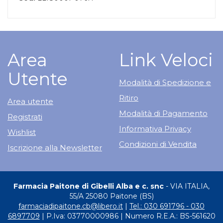
Area
Link Veloci
Utente
Modalità di Spedizione e
Ritiro
Area utente
Modalità di Pagamento
Registrati
Informativa Privacy
Wishlist
Condizioni di Vendita
Iscrizione alla Newsletter
Farmacia Paitone di Gibelli Alba e c. snc
- VIA ITALIA,
55/A 25080 Paitone (BS)
farmaciadipaitone.cb@libero.it
|
Tel.: 030 691796 - 030
6897709
| P.Iva: 03770000986 | Numero R.E.A.: BS-561620