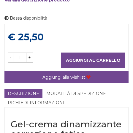
Vai alla descrizione prodotto
Bassa disponibilità
Prezzo
€ 25,50
-
+
AGGIUNGI AL CARRELLO
Aggiungi alla wishlist
DESCRIZIONE
MODALITÀ DI SPEDIZIONE
RICHIEDI INFORMAZIONI
Gel-crema dinamizzante