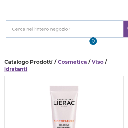
Passa
al
contenuto
principale
Cerca
Prodotto
prodotti
0
inseriti
Catalogo Prodotti /
Cosmetica
/
Viso
/
Idratanti