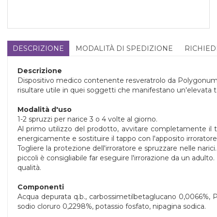
DESCRIZIONE
MODALITÀ DI SPEDIZIONE
RICHIED
Descrizione
Dispositivo medico contenente resveratrolo da Polygonum c
risultare utile in quei soggetti che manifestano un'elevata t
Modalità d'uso
1-2 spruzzi per narice 3 o 4 volte al giorno.
Al primo utilizzo del prodotto, avvitare completamente il 
energicamente e sostituire il tappo con l'apposito irrorato
Togliere la protezione dell'irroratore e spruzzare nelle naric
piccoli è consigliabile far eseguire l'irrorazione da un a
qualità.
Componenti
Acqua depurata q.b., carbossimetilbetaglucano 0,0066%, Po
sodio cloruro 0,2298%, potassio fosfato, nipagina sodica.