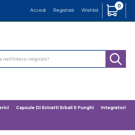
0
Articoli
Accedi
Registrati
Wishlist
Inseriti
o
Cerca Pr
rici
Capsule Di Estratti Erbali E Funghi
Integratori