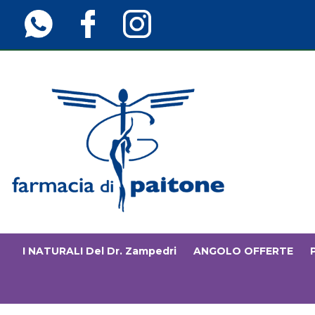
Passa
al
contenuto
principale
Farmaciainfinita.it
I NATURALI Del Dr. Zampedri
ANGOLO OFFERTE