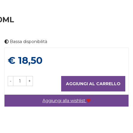
0ML
Bassa disponibilità
Prezzo
€ 18,50
-
+
AGGIUNGI AL CARRELLO
Aggiungi alla wishlist