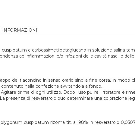
I INFORMAZIONI
uspidatum e carbossimetilbetaglucano in soluzione salina tampona
endenza ad infiammazioni e/o infezioni delle cavità nasali e delle 
tappo del flaconcino in senso orario sino a fine corsa, in modo c
re contenuto nella confezione avvitandola a fondo.
i. Agitare prima di ogni utilizzo. Dopo l'uso pulire l'irroratore e r
dulto. La presenza di resveratrolo può determinare una colorazio
lygonum cuspidatum rizoma tit. al 98% in resveratrolo 0,0507%, 