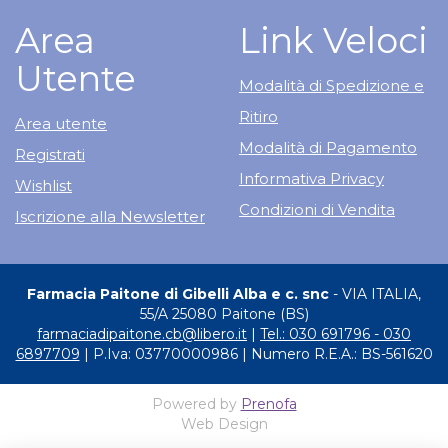
Area
Link Veloci
Utente
Modalità di Spedizione e
Ritiro
Area utente
Modalità di Pagamento
Registrati
Informativa Privacy
Wishlist
Condizioni di Vendita
Iscrizione alla Newsletter
Farmacia Paitone di Gibelli Alba e c. snc
- VIA ITALIA,
55/A 25080 Paitone (BS)
farmaciadipaitone.cb@libero.it
|
Tel.: 030 691796 - 030
6897709
| P.Iva: 03770000986 | Numero R.E.A.: BS-561620
Powered by
Prenofa
Web Design