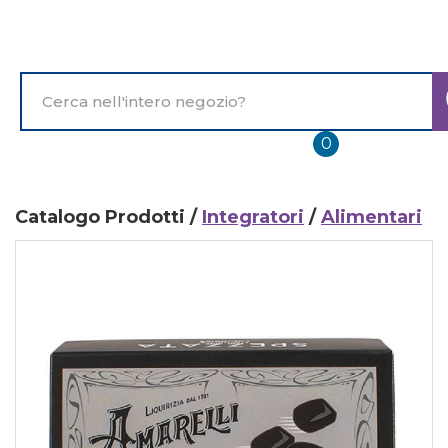
Passa
al
contenuto
principale
Cerca
Prodotto
prodotti
0
inseriti
Catalogo Prodotti /
Integratori
/
Alimentari