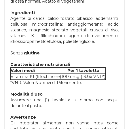
di ossa normali. Adatto ai vegetariani.
Ingredienti
Agente di carica: calcio fosfato bibasico; addensanti:
cellulosa microcristallina; antiagglomeranti: acido
stearico, magnesio stearato vegetali; crusca di riso,
vitamina K1 (fillochinone); agenti di rivestimento:
idrossipropilmetilcellulosa, polietilenglicole.
Senza
glutine
.
Caratteristiche nutrizionali
Valori medi
Per 1 tavoletta
Vitamina K1 (fillochinone)
100 mcg (133% VNR*)
*VNR: Valori Nutritivi di Riferimento.
Modalità d'uso
Assumere una (1) tavoletta al giorno con acqua
durante il pasto.
Avvertenze
Gli integratori alimentari non vanno intesi come
sostituto di una dieta variata e vanno utilizzati