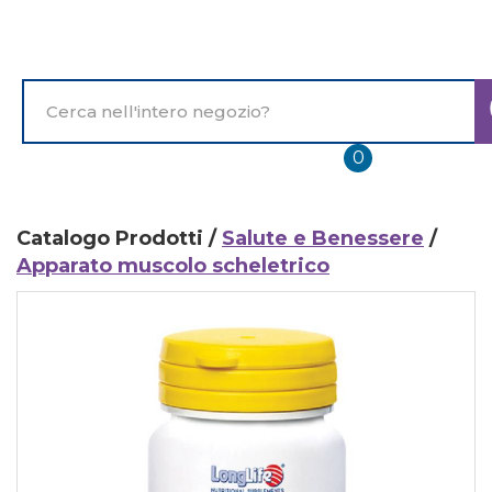
Passa
al
contenuto
principale
Cerca
Prodotto
prodotti
0
inseriti
Catalogo Prodotti /
Salute e Benessere
/
Apparato muscolo scheletrico