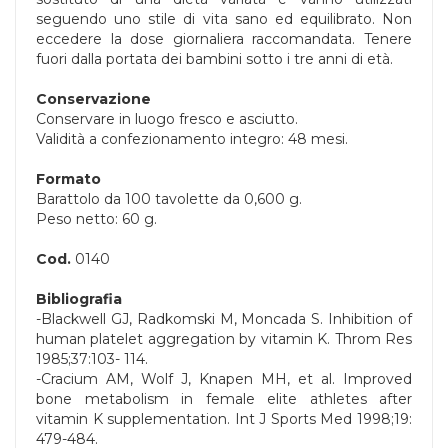
seguendo uno stile di vita sano ed equilibrato. Non
eccedere la dose giornaliera raccomandata. Tenere
fuori dalla portata dei bambini sotto i tre anni di età.
Conservazione
Conservare in luogo fresco e asciutto.
Validità a confezionamento integro: 48 mesi.
Formato
Barattolo da 100 tavolette da 0,600 g.
Peso netto: 60 g.
Cod.
0140
Bibliografia
-Blackwell GJ, Radkomski M, Moncada S. Inhibition of
human platelet aggregation by vitamin K. Throm Res
1985;37:103- 114.
-Cracium AM, Wolf J, Knapen MH, et al. Improved
bone metabolism in female elite athletes after
vitamin K supplementation. Int J Sports Med 1998;19:
479-484.