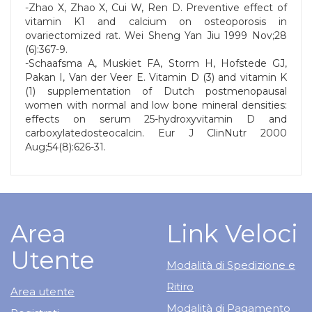
-Zhao X, Zhao X, Cui W, Ren D. Preventive effect of
vitamin K1 and calcium on osteoporosis in
ovariectomized rat. Wei Sheng Yan Jiu 1999 Nov;28
(6):367-9.
-Schaafsma A, Muskiet FA, Storm H, Hofstede GJ,
Pakan I, Van der Veer E. Vitamin D (3) and vitamin K
(1) supplementation of Dutch postmenopausal
women with normal and low bone mineral densities:
effects on serum 25-hydroxyvitamin D and
carboxylatedosteocalcin. Eur J ClinNutr 2000
Aug;54(8):626-31.
Area
Link Veloci
Utente
Modalità di Spedizione e
Ritiro
Area utente
Modalità di Pagamento