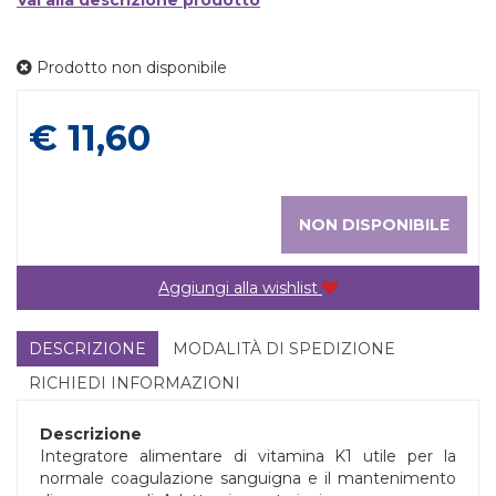
Vai alla descrizione prodotto
Prodotto non disponibile
Prezzo
€ 11,60
NON DISPONIBILE
Aggiungi alla wishlist
DESCRIZIONE
MODALITÀ DI SPEDIZIONE
RICHIEDI INFORMAZIONI
Descrizione
Integratore alimentare di vitamina K1 utile per la
normale coagulazione sanguigna e il mantenimento