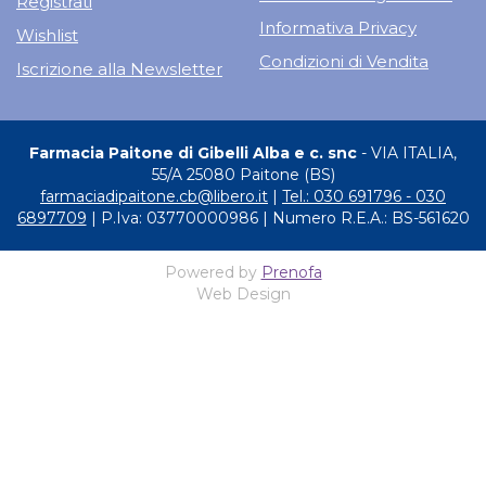
Registrati
Informativa Privacy
Wishlist
Condizioni di Vendita
Iscrizione alla Newsletter
Farmacia Paitone di Gibelli Alba e c. snc
- VIA ITALIA,
55/A 25080 Paitone (BS)
farmaciadipaitone.cb@libero.it
|
Tel.: 030 691796 - 030
6897709
| P.Iva: 03770000986 | Numero R.E.A.: BS-561620
Powered by
Prenofa
Web Design