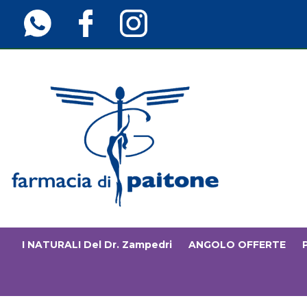
Passa
al
contenuto
principale
Farmaciainfinita.it
I NATURALI Del Dr. Zampedri
ANGOLO OFFERTE