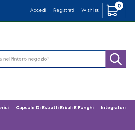
0
Articoli
Accedi
Registrati
Wishlist
Inseriti
o
Cerca Pr
rici
Capsule Di Estratti Erbali E Funghi
Integratori