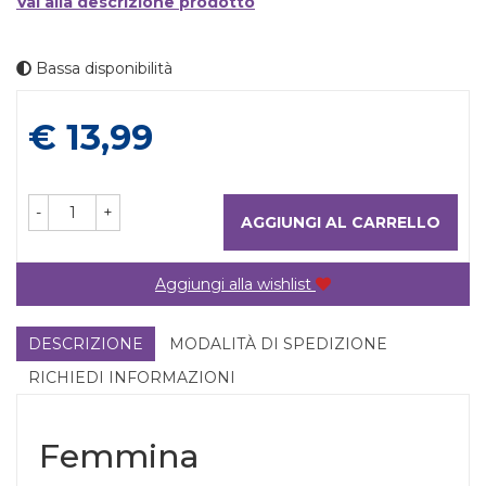
Vai alla descrizione prodotto
Bassa disponibilità
Prezzo
€ 13,99
-
+
AGGIUNGI AL CARRELLO
Aggiungi alla wishlist
DESCRIZIONE
MODALITÀ DI SPEDIZIONE
RICHIEDI INFORMAZIONI
Femmina