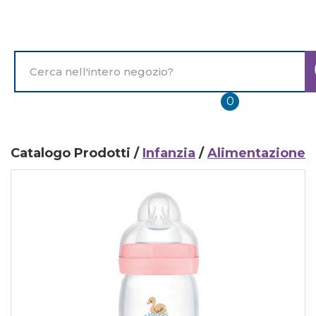
Passa
al
contenuto
principale
Cerca
Prodotto
prodotti
0
inseriti
Catalogo Prodotti /
Infanzia
/
Alimentazione