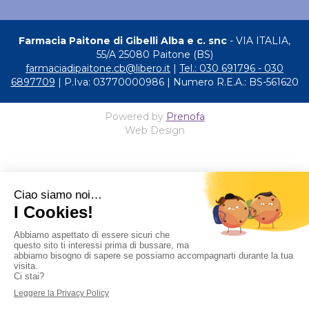
Farmacia Paitone di Gibelli Alba e c. snc
- VIA ITALIA,
55/A 25080 Paitone (BS)
farmaciadipaitone.cb@libero.it
|
Tel.: 030 691796 - 030
6897709
| P.Iva: 03770000986 | Numero R.E.A.: BS-561620
Powered by
Prenofa
Web Design