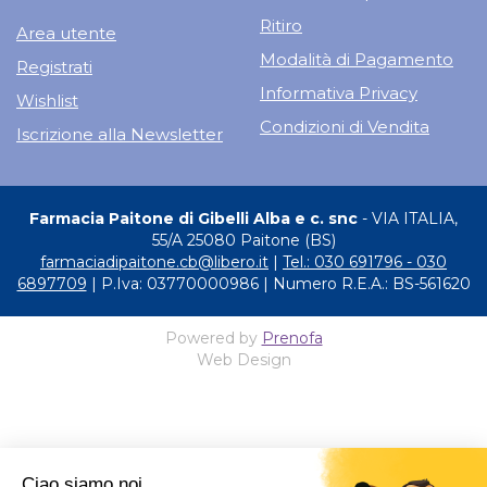
Ritiro
Area utente
Modalità di Pagamento
Registrati
Informativa Privacy
Wishlist
Condizioni di Vendita
Iscrizione alla Newsletter
Farmacia Paitone di Gibelli Alba e c. snc
- VIA ITALIA,
55/A 25080 Paitone (BS)
farmaciadipaitone.cb@libero.it
|
Tel.: 030 691796 - 030
6897709
| P.Iva: 03770000986 | Numero R.E.A.: BS-561620
Powered by
Prenofa
Web Design