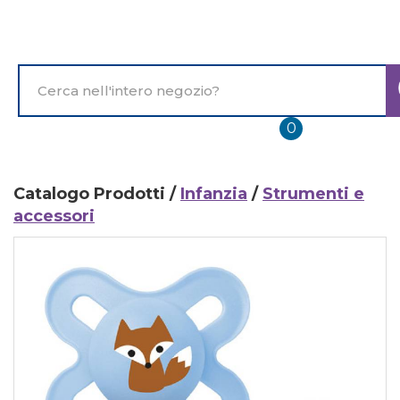
Passa
al
contenuto
principale
Cerca
Prodotto
prodotti
0
inseriti
Catalogo Prodotti /
Infanzia
/
Strumenti e
accessori