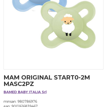
MAM ORIGINAL START0-2M
MASC2PZ
BAMED BABY ITALIA Srl
minsan: 980786976
ean: 9001616839467