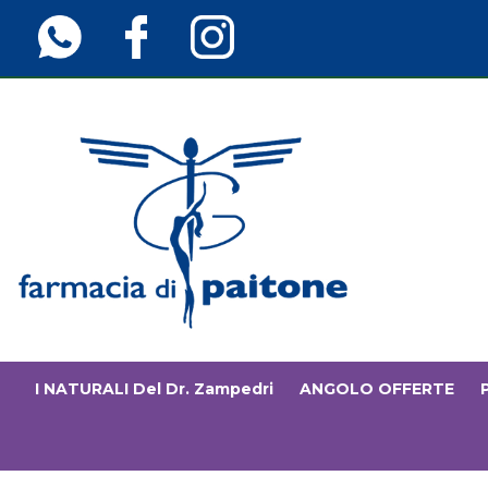
Passa
al
contenuto
principale
Farmaciainfinita.it
I NATURALI Del Dr. Zampedri
ANGOLO OFFERTE