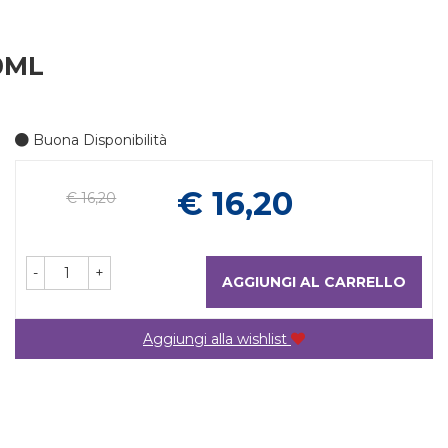
0ML
Buona Disponibilità
Prezzo
€ 16,20
€ 16,20
-
+
AGGIUNGI AL CARRELLO
Aggiungi alla wishlist