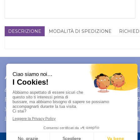
DESCRIZIONE
MODALITÀ DI SPEDIZIONE
RICHIED
Area Utente
Link 
Area utente
Modalità di S
Registrati
Modalità di
Wishlist
Informativa 
Iscrizione alla Newsletter
Condizioni di