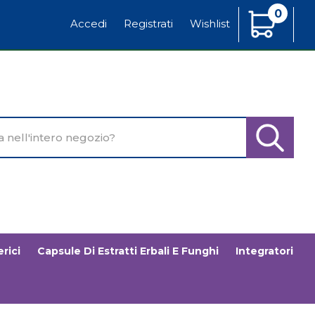
0
Articoli
Accedi
Registrati
Wishlist
Inseriti
o
Cerca Pr
rici
Capsule Di Estratti Erbali E Funghi
Integratori