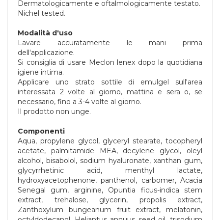
Dermatologicamente e oftalmologicamente testato.
Nichel tested.
Modalità d'uso
Lavare accuratamente le mani prima
dell'applicazione.
Si consiglia di usare Meclon lenex dopo la quotidiana
igiene intima.
Applicare uno strato sottile di emulgel sull'area
interessata 2 volte al giorno, mattina e sera o, se
necessario, fino a 3-4 volte al giorno.
Il prodotto non unge.
Componenti
Aqua, propylene glycol, glyceryl stearate, tocopheryl
acetate, palmitamide MEA, decylene glycol, oleyl
alcohol, bisabolol, sodium hyaluronate, xanthan gum,
glycyrrhetinic acid, menthyl lactate,
hydroxyacetophenone, panthenol, carbomer, Acacia
Senegal gum, arginine, Opuntia ficus-indica stem
extract, trehalose, glycerin, propolis extract,
Zanthoxylum bungeanum fruit extract, melatonin,
octyldodecanol, Heliantus annuus seed oil, trisodium