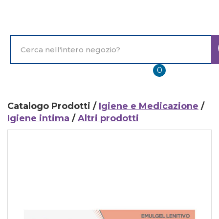
Passa
al
contenuto
principale
Cerca
Prodotto
prodotti
0
inseriti
Catalogo Prodotti /
Igiene e Medicazione
/
Igiene intima
/
Altri prodotti