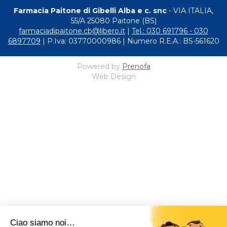
Farmacia Paitone di Gibelli Alba e c. snc
- VIA ITALIA,
55/A 25080 Paitone (BS)
farmaciadipaitone.cb@libero.it
|
Tel.: 030 691796 - 030
6897709
| P.Iva: 03770000986 | Numero R.E.A.: BS-561620
Powered by
Prenofa
Web Design