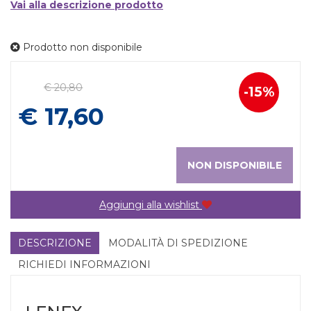
Vai alla descrizione prodotto
Prodotto non disponibile
Prezzo
€ 20,80
15%
Sconto
scontato
€ 17,60
del
NON DISPONIBILE
Aggiungi alla wishlist
DESCRIZIONE
MODALITÀ DI SPEDIZIONE
RICHIEDI INFORMAZIONI