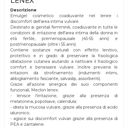
LENEX
Descrizione
Emulgel cosmetico coadiuvante nel lenire i
discomfort dell'area intima vulvare.
Destinato ai genitali femminili, coadiuvante in tutte le
condizioni di irritazione dell'area intima della donna in
età fertile, premenopausale (45-55 anni) e
postmenopausale (oltre i 55 anni).
Contiene sostanze naturali con effetto lenitivo,
protettivo e in grado di preservare la fisiologica
idratazione cutanea aiutando a riattivare il fisiologico
comfort e benessere vulvare. Inoltre previene le
irritazioni da strofinamento (indumenti intimi,
abbigliamento fasciante, salvaslip, assorbenti).
Grazie all'azione sinergica dei suoi componenti
funzionali, Meclon lenex:
- lenisce l'irritazione, grazie alla presenza di
melatonina, popolsave, calendula;
- idrata la mucosa vulvare, grazie alla presenza di acido
ialuronico;
- agisce sui discomfort vulvari grazie alla presenza di
PEA e zantalene.