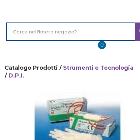
Passa
al
contenuto
principale
Cerca
Prodotto
prodotti
0
inseriti
Catalogo Prodotti /
Strumenti e Tecnologia
/
D.P.I.