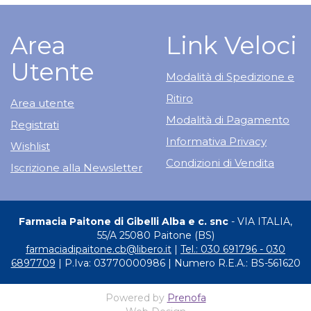
Area
Link Veloci
Utente
Modalità di Spedizione e
Ritiro
Area utente
Modalità di Pagamento
Registrati
Informativa Privacy
Wishlist
Condizioni di Vendita
Iscrizione alla Newsletter
Farmacia Paitone di Gibelli Alba e c. snc
- VIA ITALIA,
55/A 25080 Paitone (BS)
farmaciadipaitone.cb@libero.it
|
Tel.: 030 691796 - 030
6897709
| P.Iva: 03770000986 | Numero R.E.A.: BS-561620
Powered by
Prenofa