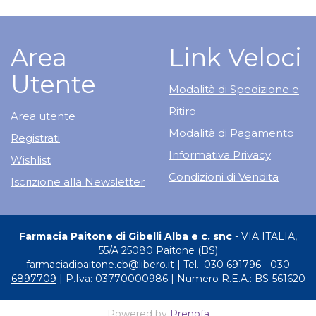
Area
Link Veloci
Utente
Modalità di Spedizione e
Ritiro
Area utente
Modalità di Pagamento
Registrati
Informativa Privacy
Wishlist
Condizioni di Vendita
Iscrizione alla Newsletter
Farmacia Paitone di Gibelli Alba e c. snc
- VIA ITALIA,
55/A 25080 Paitone (BS)
farmaciadipaitone.cb@libero.it
|
Tel.: 030 691796 - 030
6897709
| P.Iva: 03770000986 | Numero R.E.A.: BS-561620
Powered by
Prenofa