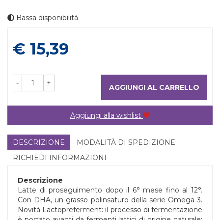
Bassa disponibilità
Prezzo
€ 15,39
-
+
AGGIUNGI AL CARRELLO
Aggiungi alla wishlist
DESCRIZIONE
MODALITÀ DI SPEDIZIONE
RICHIEDI INFORMAZIONI
Descrizione
Latte di proseguimento dopo il 6° mese fino al 12°.
Con DHA, un grasso polinsaturo della serie Omega 3.
Novità Lactopreferment: il processo di fermentazione
è portato avanti da fermenti lattici di origine naturale;