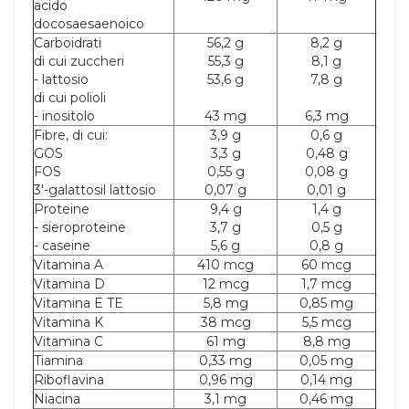
acido
docosaesaenoico
Carboidrati
56,2 g
8,2 g
di cui zuccheri
55,3 g
8,1 g
- lattosio
53,6 g
7,8 g
di cui polioli
- inositolo
43 mg
6,3 mg
Fibre, di cui:
3,9 g
0,6 g
GOS
3,3 g
0,48 g
FOS
0,55 g
0,08 g
3'-galattosil lattosio
0,07 g
0,01 g
Proteine
9,4 g
1,4 g
- sieroproteine
3,7 g
0,5 g
- caseine
5,6 g
0,8 g
Vitamina A
410 mcg
60 mcg
Vitamina D
12 mcg
1,7 mcg
Vitamina E TE
5,8 mg
0,85 mg
Vitamina K
38 mcg
5,5 mcg
Vitamina C
61 mg
8,8 mg
Tiamina
0,33 mg
0,05 mg
Riboflavina
0,96 mg
0,14 mg
Niacina
3,1 mg
0,46 mg