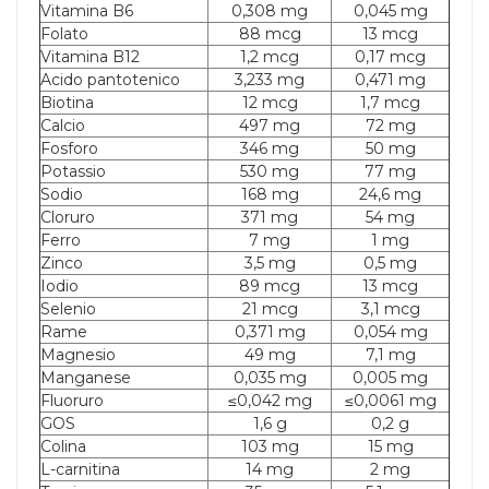
Vitamina B6
0,308 mg
0,045 mg
Folato
88 mcg
13 mcg
Vitamina B12
1,2 mcg
0,17 mcg
Acido pantotenico
3,233 mg
0,471 mg
Biotina
12 mcg
1,7 mcg
Calcio
497 mg
72 mg
Fosforo
346 mg
50 mg
Potassio
530 mg
77 mg
Sodio
168 mg
24,6 mg
Cloruro
371 mg
54 mg
Ferro
7 mg
1 mg
Zinco
3,5 mg
0,5 mg
Iodio
89 mcg
13 mcg
Selenio
21 mcg
3,1 mcg
Rame
0,371 mg
0,054 mg
Magnesio
49 mg
7,1 mg
Manganese
0,035 mg
0,005 mg
Fluoruro
≤0,042 mg
≤0,0061 mg
GOS
1,6 g
0,2 g
Colina
103 mg
15 mg
L-carnitina
14 mg
2 mg