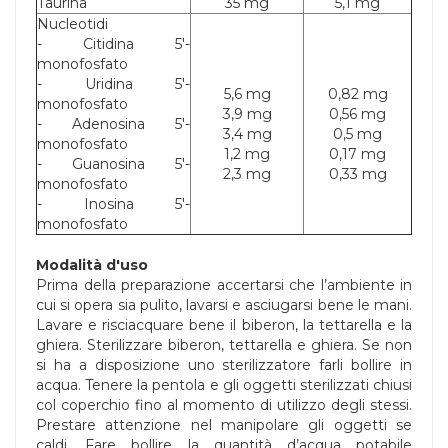
Taurina
35 mg
5,1 mg
Nucleotidi
- Citidina 5'-
monofosfato
- Uridina 5'-
5,6 mg
0,82 mg
monofosfato
3,9 mg
0,56 mg
- Adenosina 5'-
3,4 mg
0,5 mg
monofosfato
1,2 mg
0,17 mg
- Guanosina 5'-
2,3 mg
0,33 mg
monofosfato
- Inosina 5'-
monofosfato
Modalità d'uso
Prima della preparazione accertarsi che l’ambiente in
cui si opera sia pulito, lavarsi e asciugarsi bene le mani.
Lavare e risciacquare bene il biberon, la tettarella e la
ghiera. Sterilizzare biberon, tettarella e ghiera. Se non
si ha a disposizione uno sterilizzatore farli bollire in
acqua. Tenere la pentola e gli oggetti sterilizzati chiusi
col coperchio fino al momento di utilizzo degli stessi.
Prestare attenzione nel manipolare gli oggetti se
caldi. Fare bollire la quantità d’acqua potabile