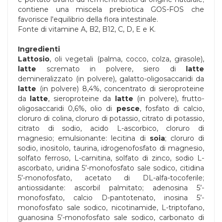
contiene una miscela prebiotica GOS-FOS che
favorisce l'equilibrio della flora intestinale.
Fonte di vitamine A, B2, B12, C, D, E e K.
Ingredienti
Lattosio
, oli vegetali (palma, cocco, colza, girasole),
latte
scremato in polvere, siero di
latte
demineralizzato (in polvere), galatto-oligosaccaridi da
latte
(in polvere) 8,4%, concentrato di sieroproteine
da
latte
, sieroproteine da
latte
(in polvere), frutto-
oligosaccaridi 0,6%, olio di
pesce
, fosfato di calcio,
cloruro di colina, cloruro di potassio, citrato di potassio,
citrato di sodio, acido L-ascorbico, cloruro di
magnesio; emulsionante: lecitina di
soia
; cloruro di
sodio, inositolo, taurina, idrogenofosfato di magnesio,
solfato ferroso, L-carnitina, solfato di zinco, sodio L-
ascorbato, uridina 5’-monofosfato sale sodico, citidina
5’-monofosfato, acetato di DL-alfa-tocoferile;
antiossidante: ascorbil palmitato; adenosina 5’-
monofosfato, calcio D-pantotenato, inosina 5’-
monofosfato sale sodico, nicotinamide, L-triptofano,
guanosina 5’-monofosfato sale sodico, carbonato di