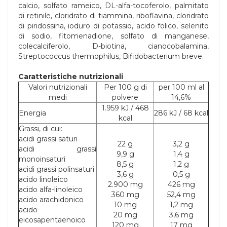
calcio, solfato rameico, DL-alfa-tocoferolo, palmitato
di retinile, cloridrato di tiammina, riboflavina, cloridrato
di piridossina, ioduro di potassio, acido folico, selenito
di sodio, fitomenadione, solfato di manganese,
colecalciferolo, D-biotina, cianocobalamina,
Streptococcus thermophilus, Bifidobacterium breve.
Caratteristiche nutrizionali
Valori nutrizionali
Per 100 g di
per 100 ml al
medi
polvere
14,6%
1.959 kJ / 468
Energia
286 kJ / 68 kcal
kcal
Grassi, di cui:
acidi grassi saturi
22 g
3,2 g
acidi grassi
9,9 g
1,4 g
monoinsaturi
8,5 g
1,2 g
acidi grassi polinsaturi
3,6 g
0,5 g
acido linoleico
2.900 mg
426 mg
acido alfa-linoleico
360 mg
52,4 mg
acido arachidonico
10 mg
1,2 mg
acido
20 mg
3,6 mg
eicosapentaenoico
120 mg
17 mg