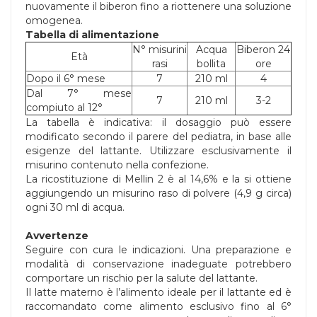
nuovamente il biberon fino a riottenere una soluzione
omogenea.
Tabella di alimentazione
N° misurini
Acqua
Biberon 24
Età
rasi
bollita
ore
Dopo il 6° mese
7
210 ml
4
Dal 7° mese
7
210 ml
3-2
compiuto al 12°
La tabella è indicativa: il dosaggio può essere
modificato secondo il parere del pediatra, in base alle
esigenze del lattante. Utilizzare esclusivamente il
misurino contenuto nella confezione.
La ricostituzione di Mellin 2 è al 14,6% e la si ottiene
aggiungendo un misurino raso di polvere (4,9 g circa)
ogni 30 ml di acqua.
Avvertenze
Seguire con cura le indicazioni. Una preparazione e
modalità di conservazione inadeguate potrebbero
comportare un rischio per la salute del lattante.
Il latte materno è l’alimento ideale per il lattante ed è
raccomandato come alimento esclusivo fino al 6°