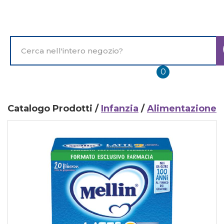
Passa
al
contenuto
principale
Cerca
Prodotto
prodotti
0
inseriti
Catalogo Prodotti /
Infanzia
/
Alimentazione