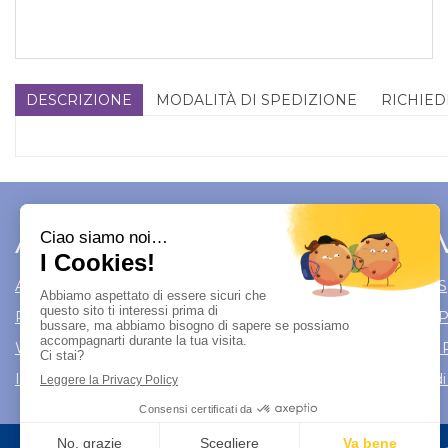
DESCRIZIONE
MODALITÀ DI SPEDIZIONE
RICHIED
Area Utente
Link 
Area utente
Modalità di S
Registrati
Modalità di
Wishlist
Informativa 
Iscrizione alla Newsletter
Condizioni di