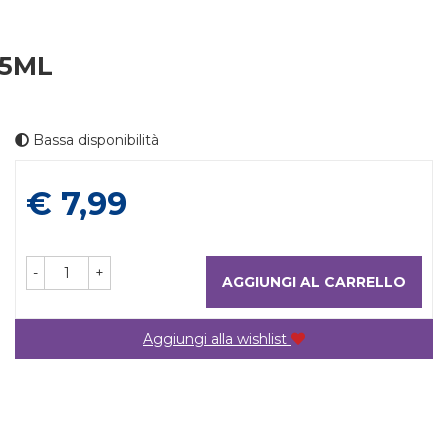
75ML
Bassa disponibilità
Prezzo
€ 7,99
-
+
AGGIUNGI AL CARRELLO
Aggiungi alla wishlist