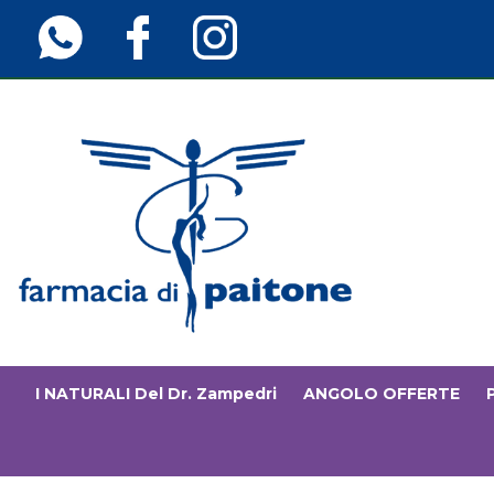
Passa
al
contenuto
principale
Farmaciainfinita.it
I NATURALI Del Dr. Zampedri
ANGOLO OFFERTE