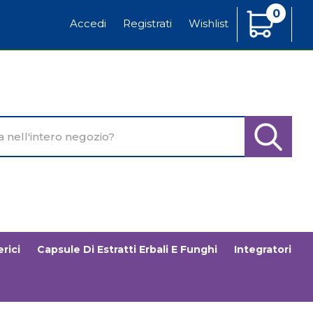
0
Articoli
Accedi
Registrati
Wishlist
Inseriti
o
Cerca Pr
rici
Capsule Di Estratti Erbali E Funghi
Integratori