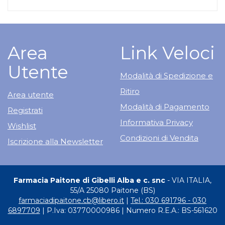
Area
Link Veloci
Utente
Modalità di Spedizione e
Ritiro
Area utente
Modalità di Pagamento
Registrati
Informativa Privacy
Wishlist
Condizioni di Vendita
Iscrizione alla Newsletter
Farmacia Paitone di Gibelli Alba e c. snc
- VIA ITALIA,
55/A 25080 Paitone (BS)
farmaciadipaitone.cb@libero.it
|
Tel.: 030 691796 - 030
6897709
| P.Iva: 03770000986 | Numero R.E.A.: BS-561620