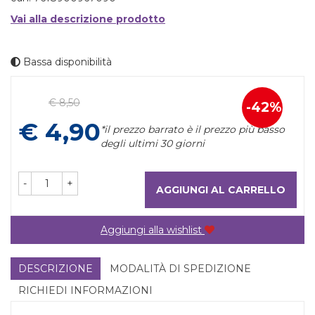
Vai alla descrizione prodotto
Bassa disponibilità
Prezzo
€ 8,50
42%
Sconto
scontato
€ 4,90
*il prezzo barrato è il prezzo più basso
del
degli ultimi 30 giorni
-
+
AGGIUNGI AL CARRELLO
Aggiungi alla wishlist
DESCRIZIONE
MODALITÀ DI SPEDIZIONE
RICHIEDI INFORMAZIONI