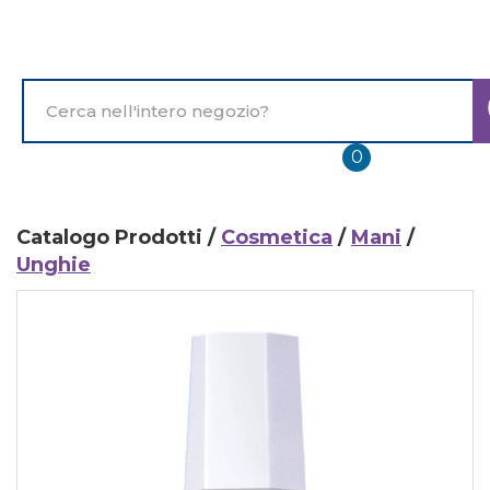
Passa
al
contenuto
principale
Cerca
Prodotto
prodotti
0
inseriti
Catalogo Prodotti /
Cosmetica
/
Mani
/
Unghie