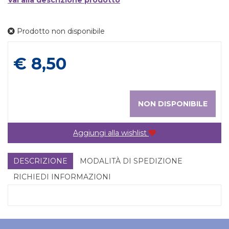
Vai alla descrizione prodotto
Prodotto non disponibile
Prezzo
€ 8,50
NON DISPONIBILE
Aggiungi alla wishlist
DESCRIZIONE
MODALITÀ DI SPEDIZIONE
RICHIEDI INFORMAZIONI