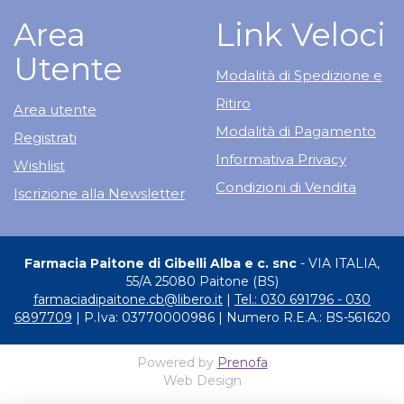
Area
Link Veloci
Utente
Modalità di Spedizione e
Ritiro
Area utente
Modalità di Pagamento
Registrati
Informativa Privacy
Wishlist
Condizioni di Vendita
Iscrizione alla Newsletter
Farmacia Paitone di Gibelli Alba e c. snc
- VIA ITALIA,
55/A 25080 Paitone (BS)
farmaciadipaitone.cb@libero.it
|
Tel.: 030 691796 - 030
6897709
| P.Iva: 03770000986 | Numero R.E.A.: BS-561620
Powered by
Prenofa
Web Design