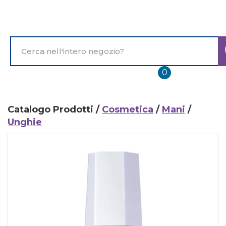
Passa
al
contenuto
principale
Cerca
Prodotto
prodotti
0
inseriti
Catalogo Prodotti /
Cosmetica
/
Mani
/
Unghie