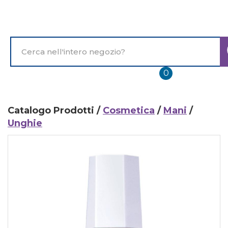
Passa
al
contenuto
principale
Cerca
Prodotto
prodotti
0
inseriti
Catalogo Prodotti /
Cosmetica
/
Mani
/
Unghie