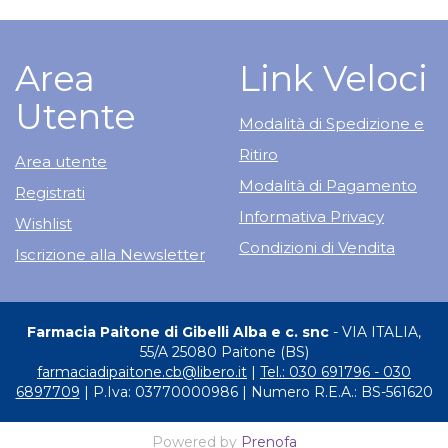
Area
Link Veloci
Utente
Modalità di Spedizione e
Ritiro
Area utente
Modalità di Pagamento
Registrati
Informativa Privacy
Wishlist
Condizioni di Vendita
Iscrizione alla Newsletter
Farmacia Paitone di Gibelli Alba e c. snc
- VIA ITALIA,
55/A 25080 Paitone (BS)
farmaciadipaitone.cb@libero.it
|
Tel.: 030 691796 - 030
6897709
| P.Iva: 03770000986 | Numero R.E.A.: BS-561620
Powered by
Prenofa