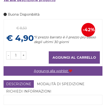
Vai alla descrizione prodotto
Buona Disponibilità
Prezzo
€ 8,50
42%
Sconto
scontato
€ 4,90
*il prezzo barrato è il prezzo più basso
del
degli ultimi 30 giorni
-
+
AGGIUNGI AL CARRELLO
Aggiungi alla wishlist
DESCRIZIONE
MODALITÀ DI SPEDIZIONE
RICHIEDI INFORMAZIONI