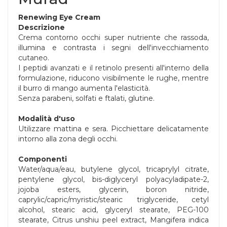
Renewing Eye Cream
Descrizione
Crema contorno occhi super nutriente che rassoda,
illumina e contrasta i segni dell'invecchiamento
cutaneo.
I peptidi avanzati e il retinolo presenti all'interno della
formulazione, riducono visibilmente le rughe, mentre
il burro di mango aumenta l'elasticità.
Senza parabeni, solfati e ftalati, glutine.
Modalità d'uso
Utilizzare mattina e sera. Picchiettare delicatamente
intorno alla zona degli occhi.
Componenti
Water/aqua/eau, butylene glycol, tricaprylyl citrate,
pentylene glycol, bis-diglyceryl polyacyladipate-2,
jojoba esters, glycerin, boron nitride,
caprylic/capric/myristic/stearic triglyceride, cetyl
alcohol, stearic acid, glyceryl stearate, PEG-100
stearate, Citrus unshiu peel extract, Mangifera indica