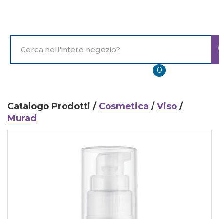
Passa
al
contenuto
principale
Cerca
Prodotto
prodotti
0
inseriti
Catalogo Prodotti /
Cosmetica
/
Viso
/
Murad