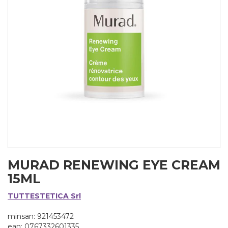
MURAD RENEWING EYE CREAM
15ML
TUTTESTETICA Srl
minsan: 921453472
ean: 0767332601335