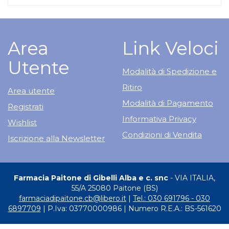
Area
Link Veloci
Utente
Modalità di Spedizione e
Ritiro
Area utente
Modalità di Pagamento
Registrati
Informativa Privacy
Wishlist
Condizioni di Vendita
Iscrizione alla Newsletter
Farmacia Paitone di Gibelli Alba e c. snc
- VIA ITALIA,
55/A 25080 Paitone (BS)
farmaciadipaitone.cb@libero.it
|
Tel.: 030 691796 - 030
6897709
| P.Iva: 03770000986 | Numero R.E.A.: BS-561620