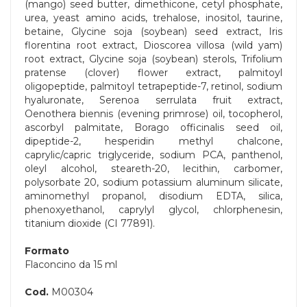
(mango) seed butter, dimethicone, cetyl phosphate,
urea, yeast amino acids, trehalose, inositol, taurine,
betaine, Glycine soja (soybean) seed extract, Iris
florentina root extract, Dioscorea villosa (wild yam)
root extract, Glycine soja (soybean) sterols, Trifolium
pratense (clover) flower extract, palmitoyl
oligopeptide, palmitoyl tetrapeptide-7, retinol, sodium
hyaluronate, Serenoa serrulata fruit extract,
Oenothera biennis (evening primrose) oil, tocopherol,
ascorbyl palmitate, Borago officinalis seed oil,
dipeptide-2, hesperidin methyl chalcone,
caprylic/capric triglyceride, sodium PCA, panthenol,
oleyl alcohol, steareth-20, lecithin, carbomer,
polysorbate 20, sodium potassium aluminum silicate,
aminomethyl propanol, disodium EDTA, silica,
phenoxyethanol, caprylyl glycol, chlorphenesin,
titanium dioxide (CI 77891).
Formato
Flaconcino da 15 ml
Cod.
M00304