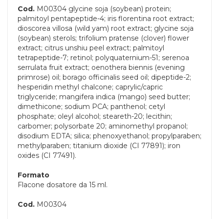
Cod.
M00304 glycine soja (soybean) protein;
palmitoyl pentapeptide-4; iris florentina root extract;
dioscorea villosa (wild yam) root extract; glycine soja
(soybean) sterols; trifolium pratense (clover) flower
extract; citrus unshiu peel extract; palmitoyl
tetrapeptide-7; retinol; polyquaternium-51; serenoa
serrulata fruit extract; oenothera biennis (evening
primrose) oil; borago officinalis seed oil; dipeptide-2;
hesperidin methyl chalcone; caprylic/capric
triglyceride; mangifera indica (mango) seed butter;
dimethicone; sodium PCA; panthenol; cetyl
phosphate; oleyl alcohol; steareth-20; lecithin;
carbomer; polysorbate 20; aminomethyl propanol;
disodium EDTA; silica; phenoxyethanol; propylparaben;
methylparaben; titanium dioxide (CI 77891); iron
oxides (CI 77491).
Formato
Flacone dosatore da 15 ml.
Cod.
M00304