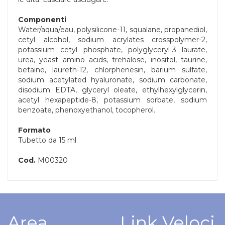
Componenti
Water/aqua/eau, polysilicone-11, squalane, propanediol,
cetyl alcohol, sodium acrylates crosspolymer-2,
potassium cetyl phosphate, polyglyceryl-3 laurate,
urea, yeast amino acids, trehalose, inositol, taurine,
betaine, laureth-12, chlorphenesin, barium sulfate,
sodium acetylated hyaluronate, sodium carbonate,
disodium EDTA, glyceryl oleate, ethylhexylglycerin,
acetyl hexapeptide-8, potassium sorbate, sodium
benzoate, phenoxyethanol, tocopherol.
Formato
Tubetto da 15 ml
Cod.
M00320
Area
Link Veloci