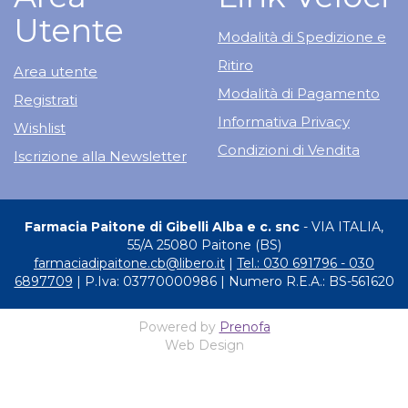
Utente
Modalità di Spedizione e
Ritiro
Area utente
Modalità di Pagamento
Registrati
Informativa Privacy
Wishlist
Condizioni di Vendita
Iscrizione alla Newsletter
Farmacia Paitone di Gibelli Alba e c. snc
- VIA ITALIA,
55/A 25080 Paitone (BS)
farmaciadipaitone.cb@libero.it
|
Tel.: 030 691796 - 030
6897709
| P.Iva: 03770000986 | Numero R.E.A.: BS-561620
Powered by
Prenofa
Web Design