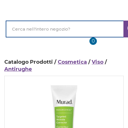
Passa
al
contenuto
principale
Cerca
Prodotto
prodotti
0
inseriti
Catalogo Prodotti /
Cosmetica
/
Viso
/
Antirughe