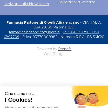
Condizioni di Vendita
Iscrizione alla Newsletter
Farmacia Paitone di Gibelli Alba e c. snc
- VIA ITALIA,
55/A 25080 Paitone (BS)
farmaciadipaitone.cb@libero.it
|
Tel.: 030 691796 - 030
6897709
| P.Iva: 03770000986 | Numero R.E.A.: BS-561620
Powered by
Prenofa
Web Design