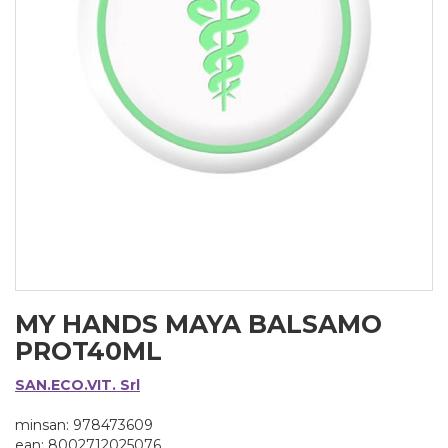
MY HANDS MAYA BALSAMO
PROT40ML
SAN.ECO.VIT. Srl
minsan: 978473609
ean: 8002712025076