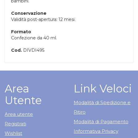
bambini.
Conservazione
Validità post-apertura: 12 mesi.
Formato
Confezione da 40 ml.
Cod.
DIVDI495
Area
Link Veloci
Utente
Modalità di Spedizione e
Ritiro
Area utente
Modalità di Pagamento
Registrati
Informativa Privacy
Wishlist