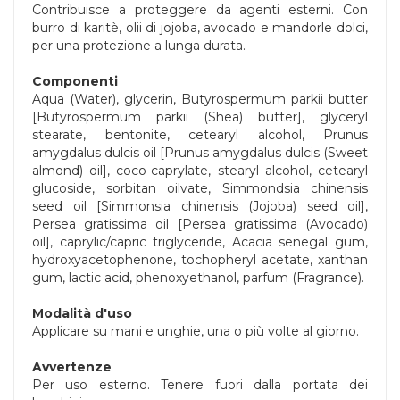
Contribuisce a proteggere da agenti esterni. Con
burro di karitè, olii di jojoba, avocado e mandorle dolci,
per una protezione a lunga durata.
Componenti
Aqua (Water), glycerin, Butyrospermum parkii butter
[Butyrospermum parkii (Shea) butter], glyceryl
stearate, bentonite, cetearyl alcohol, Prunus
amygdalus dulcis oil [Prunus amygdalus dulcis (Sweet
almond) oil], coco-caprylate, stearyl alcohol, cetearyl
glucoside, sorbitan oilvate, Simmondsia chinensis
seed oil [Simmonsia chinensis (Jojoba) seed oil],
Persea gratissima oil [Persea gratissima (Avocado)
oil], caprylic/capric triglyceride, Acacia senegal gum,
hydroxyacetophenone, tochopheryl acetate, xanthan
gum, lactic acid, phenoxyethanol, parfum (Fragrance).
Modalità d'uso
Applicare su mani e unghie, una o più volte al giorno.
Avvertenze
Per uso esterno. Tenere fuori dalla portata dei