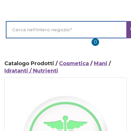
Passa
al
contenuto
principale
Cerca
Prodotto
prodotti
0
inseriti
Catalogo Prodotti /
Cosmetica
/
Mani
/
Idratanti / Nutrienti