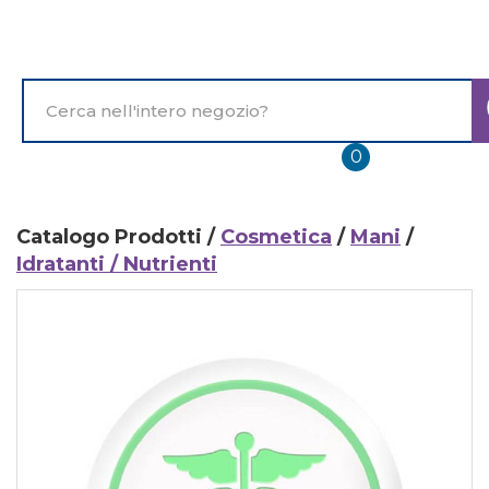
Passa
al
contenuto
principale
Cerca
Prodotto
prodotti
0
inseriti
Catalogo Prodotti /
Cosmetica
/
Mani
/
Idratanti / Nutrienti