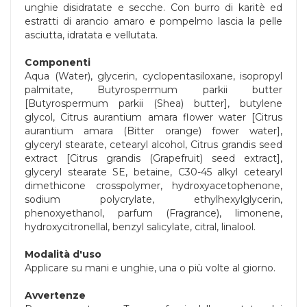
unghie disidratate e secche. Con burro di karitè ed
estratti di arancio amaro e pompelmo lascia la pelle
asciutta, idratata e vellutata.
Componenti
Aqua (Water), glycerin, cyclopentasiloxane, isopropyl
palmitate, Butyrospermum parkii butter
[Butyrospermum parkii (Shea) butter], butylene
glycol, Citrus aurantium amara flower water [Citrus
aurantium amara (Bitter orange) fower water],
glyceryl stearate, cetearyl alcohol, Citrus grandis seed
extract [Citrus grandis (Grapefruit) seed extract],
glyceryl stearate SE, betaine, C30-45 alkyl cetearyl
dimethicone crosspolymer, hydroxyacetophenone,
sodium polycrylate, ethylhexylglycerin,
phenoxyethanol, parfum (Fragrance), limonene,
hydroxycitronellal, benzyl salicylate, citral, linalool.
Modalità d'uso
Applicare su mani e unghie, una o più volte al giorno.
Avvertenze