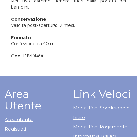
Per uso esterno. Tenere fuori dalla portata dei
bambini.
Conservazione
Validità post-apertura: 12 mesi.
Formato
Confezione da 40 ml.
Cod.
DIVDI496
Area
Link Veloci
Utente
Modalità di Spedizione e
Ritiro
Area utente
Modalità di Pagamento
Registrati
Informativa Privacy