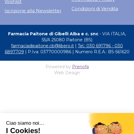
Wishlist
Condizioni di Vendita
Iscrizione alla Newsletter
Farmacia Paitone di Gibelli Alba e c. snc
- VIA ITALIA,
55/A 25080 Paitone (BS)
farmaciadipaitone.cb@libero.it
|
Tel.: 030 691796 - 030
6897709
| P.Iva: 03770000986 | Numero R.E.A.: BS-561620
Powered by
Prenofa
Web Design