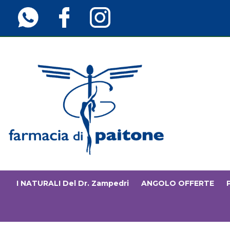
Passa
al
contenuto
principale
Farmaciainfinita.it
I NATURALI Del Dr. Zampedri
ANGOLO OFFERTE