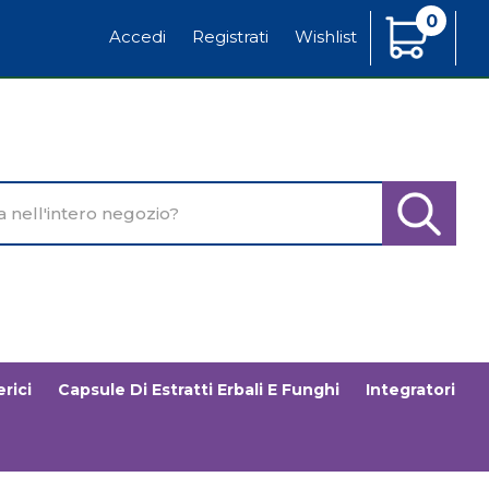
0
Articoli
Accedi
Registrati
Wishlist
Inseriti
o
Cerca Pr
rici
Capsule Di Estratti Erbali E Funghi
Integratori