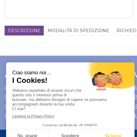
DESCRIZIONE
MODALITÀ DI SPEDIZIONE
RICHIED
Area Utente
Link 
Area utente
Modalità di S
Registrati
Modalità di
Wishlist
Informativa 
Iscrizione alla Newsletter
Condizioni di