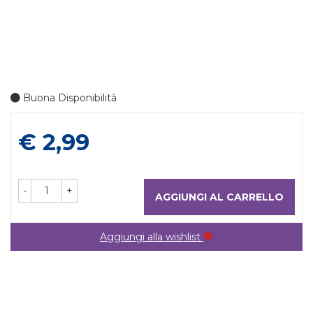
Buona Disponibilità
Prezzo
€ 2,99
-
+
AGGIUNGI AL CARRELLO
Aggiungi alla wishlist