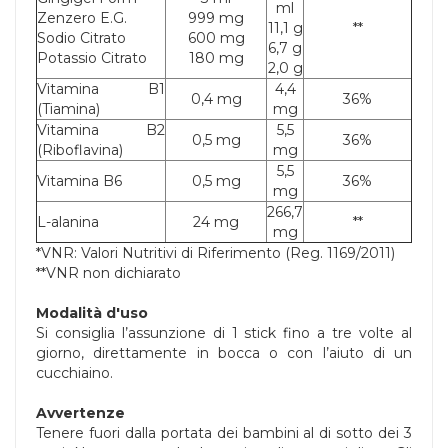
ml
Zenzero E.G.
999 mg
11,1 g
**
Sodio Citrato
600 mg
6,7 g
Potassio Citrato
180 mg
2,0 g
Vitamina B1
4,4
0,4 mg
36%
(Tiamina)
mg
Vitamina B2
5,5
0,5 mg
36%
(Riboflavina)
mg
5,5
Vitamina B6
0,5 mg
36%
mg
266,7
L-alanina
24 mg
**
mg
*VNR: Valori Nutritivi di Riferimento (Reg. 1169/2011)
**VNR non dichiarato
Modalità d'uso
Si consiglia l’assunzione di 1 stick fino a tre volte al
giorno, direttamente in bocca o con l’aiuto di un
cucchiaino.
Avvertenze
Tenere fuori dalla portata dei bambini al di sotto dei 3