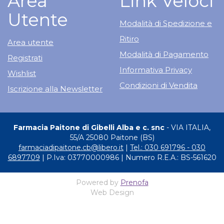
Area
Link Veloci
Utente
Modalità di Spedizione e
Ritiro
Area utente
Modalità di Pagamento
Registrati
Informativa Privacy
Wishlist
Condizioni di Vendita
Iscrizione alla Newsletter
Farmacia Paitone di Gibelli Alba e c. snc
- VIA ITALIA,
55/A 25080 Paitone (BS)
farmaciadipaitone.cb@libero.it
|
Tel.: 030 691796 - 030
6897709
| P.Iva: 03770000986 | Numero R.E.A.: BS-561620
Powered by
Prenofa
Web Design