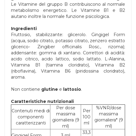
Le Vitamine del gruppo B contribuiscono al normale
metabolismo energetico. Le Vitamine B1 e B2
aiutano inoltre la normale funzione psicologica.
Ingredienti
Fruttosio, stabilizzante: glicerolo. Gingigel Form
(acqua, sodio citrato, potassio citrato, zenzero estratto
glicerico- Zingiber officinalis Rosc., rizoma);
addensante: gomma di xantano. Correttori di acidità:
acido citrico, acido lattico, sodio lattato. L-Alanina,
Vitamina B1 (tiamina cloridrato), Vitamina B2
(riboflavina), Vitamina B6 (piridossina cloridrato),
aroma.
Non contiene
glutine
e
lattosio
.
Caratteristiche nutrizionali
Per dose
%VNR/dose
Contenuti medi di
Per
massima
massima
componenti
100
giornaliera (9
giornaliera* (9
caratterizzanti
ml
ml)
ml)
33,3
Gingigel Form
3 ml