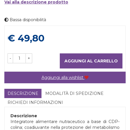
Vai alla descrizione prodotto
Bassa disponibilità
Prezzo
€ 49,80
-
+
AGGIUNGI AL CARRELLO
Aggiungi alla wishlist
DESCRIZIONE
MODALITÀ DI SPEDIZIONE
RICHIEDI INFORMAZIONI
Descrizione
Integratore alimentare nutraceutico a base di CDP-
colina; coadiuvante nella protezione del metabolismo