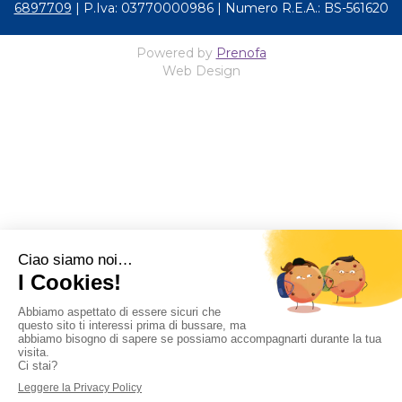
6897709
| P.Iva: 03770000986 | Numero R.E.A.: BS-561620
Powered by
Prenofa
Web Design