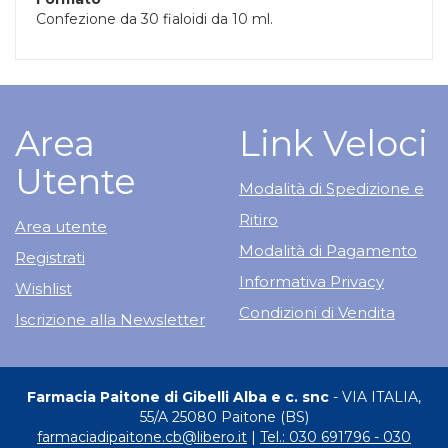
Confezione da 30 fialoidi da 10 ml.
Area
Link Veloci
Utente
Modalità di Spedizione e
Ritiro
Area utente
Modalità di Pagamento
Registrati
Informativa Privacy
Wishlist
Condizioni di Vendita
Iscrizione alla Newsletter
Farmacia Paitone di Gibelli Alba e c. snc
- VIA ITALIA,
55/A 25080 Paitone (BS)
farmaciadipaitone.cb@libero.it
|
Tel.: 030 691796 - 030