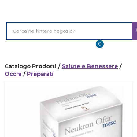
Passa
al
contenuto
principale
Cerca
Prodotto
prodotti
0
inseriti
Catalogo Prodotti /
Salute e Benessere
/
Occhi
/
Preparati