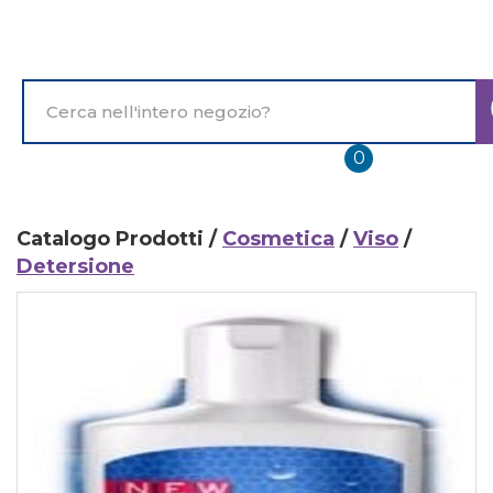
Passa
al
contenuto
principale
Cerca
Prodotto
prodotti
0
inseriti
Catalogo Prodotti /
Cosmetica
/
Viso
/
Detersione