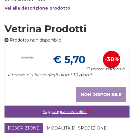
Vai alla descrizione prodotto
Vetrina Prodotti
Prodotto non disponibile
Pr
€ 5,70
€ 8,15
30%
Sconto
sc
*il prezzo barrato è
del
il prezzo più basso degli ultimi 30 giorni
NON DISPONIBILE
Aggiungi alla wishlist
DESCRIZIONE
MODALITÀ DI SPEDIZIONE