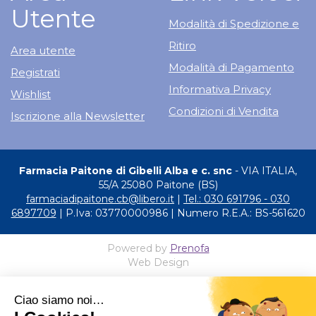
Utente
Modalità di Spedizione e
Ritiro
Area utente
Modalità di Pagamento
Registrati
Informativa Privacy
Wishlist
Condizioni di Vendita
Iscrizione alla Newsletter
Farmacia Paitone di Gibelli Alba e c. snc
- VIA ITALIA,
55/A 25080 Paitone (BS)
farmaciadipaitone.cb@libero.it
|
Tel.: 030 691796 - 030
6897709
| P.Iva: 03770000986 | Numero R.E.A.: BS-561620
Powered by
Prenofa
Web Design