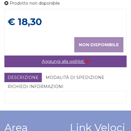
Prodotto non disponibile
Prezzo
€ 18,30
NON DISPONIBILE
Aggiungi alla wishlist
DESCRIZIONE
MODALITÀ DI SPEDIZIONE
RICHIEDI INFORMAZIONI
Area
Link Veloci