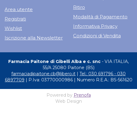
Ritiro
Area utente
Modalità di Pagamento
Registrati
Informativa Privacy
Wishlist
Condizioni di Vendita
Iscrizione alla Newsletter
Farmacia Paitone di Gibelli Alba e c. snc
- VIA ITALIA,
55/A 25080 Paitone (BS)
farmaciadipaitone.cb@libero.it
|
Tel.: 030 691796 - 030
6897709
| P.Iva: 03770000986 | Numero R.E.A.: BS-561620
Powered by
Prenofa
Web Design