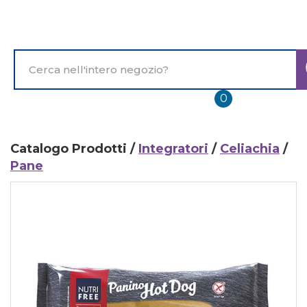
Passa
al
contenuto
principale
Cerca
Prodotto
prodotti
0
inseriti
Catalogo Prodotti /
Integratori
/
Celiachia
/
Pane