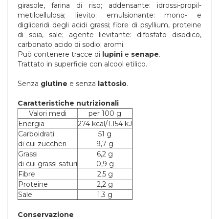
girasole, farina di riso; addensante: idrossi-propil-
metilcellulosa; lievito; emulsionante: mono- e
digliceridi degli acidi grassi; fibre di psyllium, proteine
di soia, sale; agente lievitante: difosfato disodico,
carbonato acido di sodio; aromi.
Può contenere tracce di
lupini
e
senape
.
Trattato in superficie con alcool etilico.
Senza
glutine
e senza
lattosio
.
Caratteristiche nutrizionali
Valori medi
per 100 g
Energia
274 kcal/1.154 kJ
Carboidrati
51 g
di cui zuccheri
9,7 g
Grassi
6,2 g
di cui grassi saturi
0,9 g
Fibre
2,5 g
Proteine
2,2 g
Sale
1,3 g
Conservazione