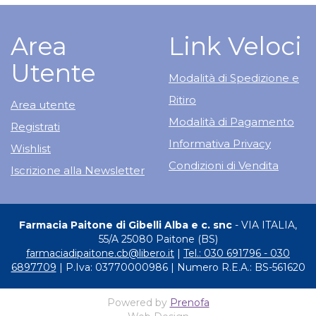
Area
Link Veloci
Utente
Modalità di Spedizione e
Ritiro
Area utente
Modalità di Pagamento
Registrati
Informativa Privacy
Wishlist
Condizioni di Vendita
Iscrizione alla Newsletter
Farmacia Paitone di Gibelli Alba e c. snc
- VIA ITALIA,
55/A 25080 Paitone (BS)
farmaciadipaitone.cb@libero.it
|
Tel.: 030 691796 - 030
6897709
| P.Iva: 03770000986 | Numero R.E.A.: BS-561620
Powered by
Prenofa