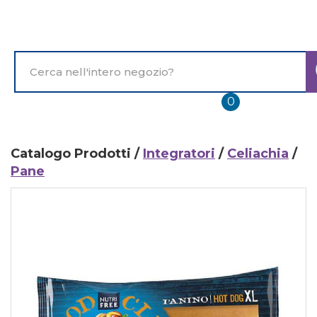
Passa
al
contenuto
principale
Cerca
Prodotto
prodotti
0
inseriti
Catalogo Prodotti /
Integratori
/
Celiachia
/
Pane