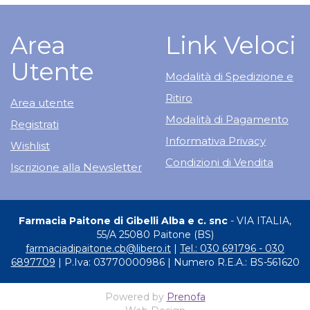
Area
Link Veloci
Utente
Modalità di Spedizione e
Ritiro
Area utente
Modalità di Pagamento
Registrati
Informativa Privacy
Wishlist
Condizioni di Vendita
Iscrizione alla Newsletter
Farmacia Paitone di Gibelli Alba e c. snc
- VIA ITALIA,
55/A 25080 Paitone (BS)
farmaciadipaitone.cb@libero.it
|
Tel.: 030 691796 - 030
6897709
| P.Iva: 03770000986 | Numero R.E.A.: BS-561620
Powered by
Prenofa