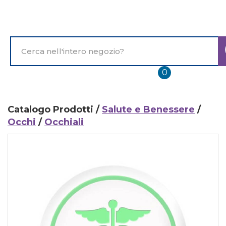
Passa
al
contenuto
principale
Cerca
Prodotto
prodotti
0
inseriti
Catalogo Prodotti /
Salute e Benessere
/
Occhi
/
Occhiali