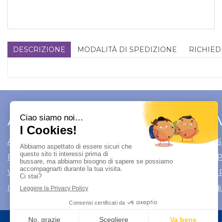
DESCRIZIONE
MODALITÀ DI SPEDIZIONE
RICHIED
Area Utente
Link 
Area utente
Modalità di S
Registrati
Modalità di
Wishlist
Informativa 
Iscrizione alla Newsletter
Condizioni di