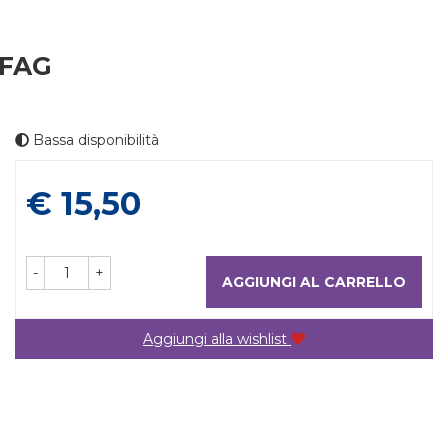
OFAG
Bassa disponibilità
Prezzo
€ 15,50
-
+
AGGIUNGI AL CARRELLO
Aggiungi alla wishlist