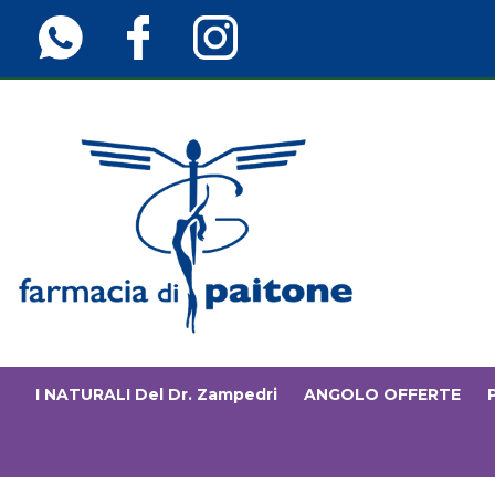
Passa
al
contenuto
principale
Farmaciainfinita.it
I NATURALI Del Dr. Zampedri
ANGOLO OFFERTE