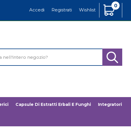
0
Articoli
Accedi
Registrati
Wishlist
Inseriti
o
Cerca Pr
rici
Capsule Di Estratti Erbali E Funghi
Integratori