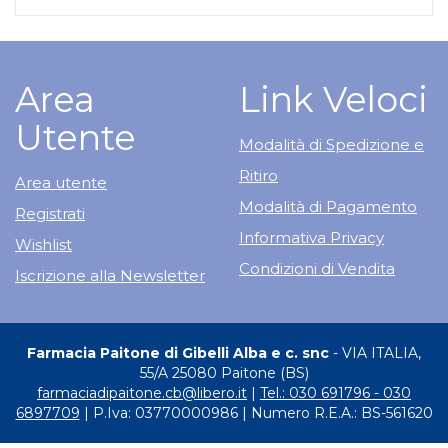
Area
Link Veloci
Utente
Modalità di Spedizione e
Ritiro
Area utente
Modalità di Pagamento
Registrati
Informativa Privacy
Wishlist
Condizioni di Vendita
Iscrizione alla Newsletter
Farmacia Paitone di Gibelli Alba e c. snc
- VIA ITALIA,
55/A 25080 Paitone (BS)
farmaciadipaitone.cb@libero.it
|
Tel.: 030 691796 - 030
6897709
| P.Iva: 03770000986 | Numero R.E.A.: BS-561620