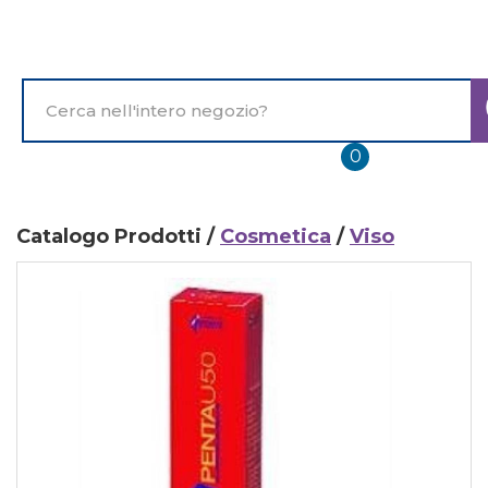
Passa
al
contenuto
principale
Cerca
Prodotto
prodotti
0
inseriti
Catalogo Prodotti /
Cosmetica
/
Viso