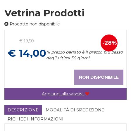
Vetrina Prodotti
Prodotto non disponibile
Prezzo
€ 19,50
28%
Sconto
scontato
€ 14,00
*il prezzo barrato è il prezzo più basso
del
degli ultimi 30 giorni
NON DISPONIBILE
Aggiungi alla wishlist
DESCRIZIONE
MODALITÀ DI SPEDIZIONE
RICHIEDI INFORMAZIONI