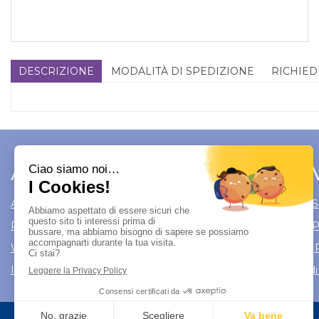
DESCRIZIONE
MODALITÀ DI SPEDIZIONE
RICHIED
Area Utente
Link 
Area utente
Modalità di S
Registrati
Modalità di
Wishlist
Informativa 
Iscrizione alla Newsletter
Condizioni di