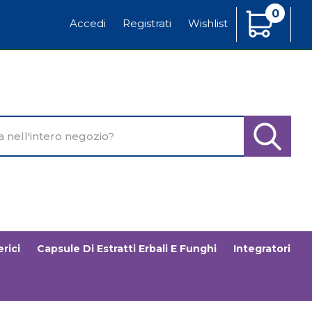
0
Articoli
Accedi
Registrati
Wishlist
Inseriti
o
Cerca Pr
rici
Capsule Di Estratti Erbali E Funghi
Integratori