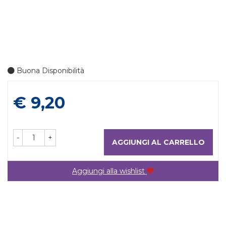
Buona Disponibilità
Prezzo
€ 9,20
-
+
AGGIUNGI AL CARRELLO
Aggiungi alla wishlist