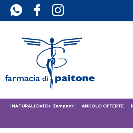
Passa
al
contenuto
principale
Farmaciainfinita.it
I NATURALI Del Dr. Zampedri
ANGOLO OFFERTE